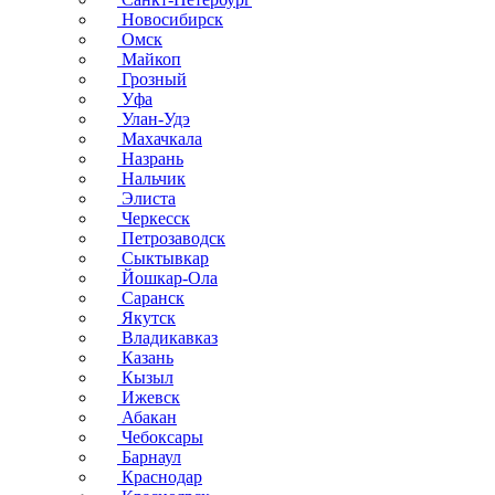
Новосибирск
Омск
Майкоп
Грозный
Уфа
Улан-Удэ
Махачкала
Назрань
Нальчик
Элиста
Черкесск
Петрозаводск
Сыктывкар
Йошкар-Ола
Саранск
Якутск
Владикавказ
Казань
Кызыл
Ижевск
Абакан
Чебоксары
Барнаул
Краснодар