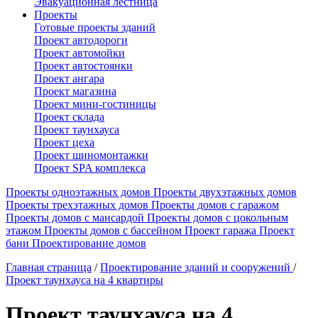
Эвакуационная лестница
Проекты
Готовые проекты зданий
Проект автодороги
Проект автомойки
Проект автостоянки
Проект ангара
Проект магазина
Проект мини-гостиницы
Проект склада
Проект таунхауса
Проект цеха
Проект шиномонтажки
Проект SPA комплекса
Проекты одноэтажных домов
Проекты двухэтажных домов
Проекты трехэтажных домов
Проекты домов с гаражом
Проекты домов с мансардой
Проекты домов с цокольным
этажом
Проекты домов с бассейном
Проект гаража
Проект
бани
Проектирование домов
Главная страница
/
Проектирование зданий и сооружений
/
Проект таунхауса на 4 квартиры
Проект таунхауса на 4