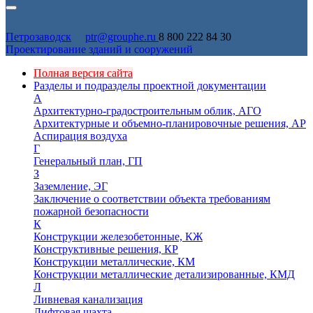
Петрозаводск
ptr@grouphe.ru
8 800 222 84 30
Проектирование зданий и сооружений
Полная версия сайта
Разделы и подразделы проектной документации
А
Архитектурно-градостроительным облик, АГО
Архитектурные и объемно-планировочные решения, АР
Аспирация воздуха
Г
Генеральный план, ГП
З
Заземление, ЭГ
Заключение о соответствии объекта требованиям
пожарной безопасности
К
Конструкции железобетонные, КЖ
Конструктивные решения, КР
Конструкции металлические, КМ
Конструкции металлические детализированные, КМД
Л
Ливневая канализация
Лифтовая шахта