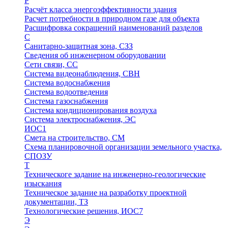
Р
Расчёт класса энергоэффективности здания
Расчет потребности в природном газе для объекта
Расшифровка сокращений наименований разделов
С
Санитарно-защитная зона, СЗЗ
Сведения об инженерном оборудовании
Сети связи, СС
Система видеонаблюдения, СВН
Система водоснабжения
Система водоотведения
Система газоснабжения
Система кондиционирования воздуха
Система электроснабжения, ЭС
ИОС1
Смета на строительство, СМ
Схема планировочной организации земельного участка,
СПОЗУ
Т
Техническоге задание на инженерно-геологические
изыскания
Техническое задание на разработку проектной
документации, ТЗ
Технологические решения, ИОC7
Э