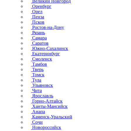
Великий Новгород
Оренбург
Орел
Пенза
Псков
Ростов-на-Дону
Рязань
Самара
Саратов
Южно-Сахалинск
Екатеринбург
Смоленск
Тамбов
Тверь
Томск
Тула
Ульяновск
Чита
Ярославль
Горно-Алтайск
Ханты-Мансийск
Анапа
Каменск-Уральский
Сочи
Новороссийск