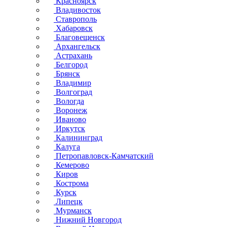
Красноярск
Владивосток
Ставрополь
Хабаровск
Благовещенск
Архангельск
Астрахань
Белгород
Брянск
Владимир
Волгоград
Вологда
Воронеж
Иваново
Иркутск
Калининград
Калуга
Петропавловск-Камчатский
Кемерово
Киров
Кострома
Курск
Липецк
Мурманск
Нижний Новгород