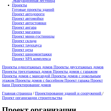
Эвакуационная лестница
Проекты
Готовые проекты зданий
Проект автодороги
Проект автомойки
Проект автостоянки
Проект ангара
Проект магазина
Проект мини-гостиницы
Проект склада
Проект таунхауса
Проект цеха
Проект шиномонтажки
Проект SPA комплекса
Проекты одноэтажных домов
Проекты двухэтажных домов
Проекты трехэтажных домов
Проекты домов с гаражом
Проекты домов с мансардой
Проекты домов с цокольным
этажом
Проекты домов с бассейном
Проект гаража
Проект
бани
Проектирование домов
Главная страница
/
Проектирование зданий и сооружений
/
Проект организации строительства
Проект организации