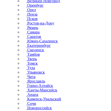
Великий Новгород
Оренбург
Орел
Пенза
Псков
Ростов-на-Дону
Рязань
Самара
Саратов
Южно-Сахалинск
Екатеринбург
Смоленск
Тамбов
Тверь
Томск
Тула
Ульяновск
Чита
Ярославль
Горно-Алтайск
Ханты-Мансийск
Анапа
Каменск-Уральский
Сочи
Новороссийск