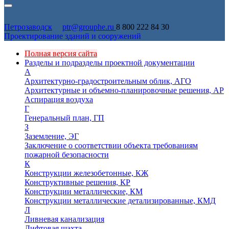
Петрозаводск
ptr@grouphe.ru
8 800 222 84 30
Проектирование зданий и сооружений
Полная версия сайта
Разделы и подразделы проектной документации
А
Архитектурно-градостроительным облик, АГО
Архитектурные и объемно-планировочные решения, АР
Аспирация воздуха
Г
Генеральный план, ГП
З
Заземление, ЭГ
Заключение о соответствии объекта требованиям
пожарной безопасности
К
Конструкции железобетонные, КЖ
Конструктивные решения, КР
Конструкции металлические, КМ
Конструкции металлические детализированные, КМД
Л
Ливневая канализация
Лифтовая шахта