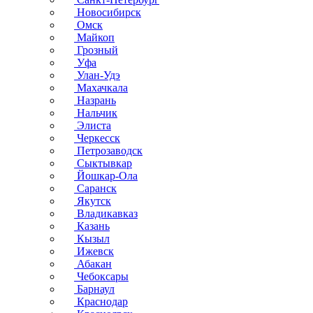
Новосибирск
Омск
Майкоп
Грозный
Уфа
Улан-Удэ
Махачкала
Назрань
Нальчик
Элиста
Черкесск
Петрозаводск
Сыктывкар
Йошкар-Ола
Саранск
Якутск
Владикавказ
Казань
Кызыл
Ижевск
Абакан
Чебоксары
Барнаул
Краснодар