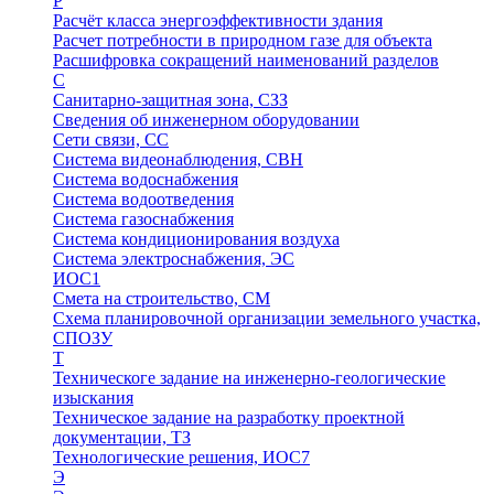
Р
Расчёт класса энергоэффективности здания
Расчет потребности в природном газе для объекта
Расшифровка сокращений наименований разделов
С
Санитарно-защитная зона, СЗЗ
Сведения об инженерном оборудовании
Сети связи, СС
Система видеонаблюдения, СВН
Система водоснабжения
Система водоотведения
Система газоснабжения
Система кондиционирования воздуха
Система электроснабжения, ЭС
ИОС1
Смета на строительство, СМ
Схема планировочной организации земельного участка,
СПОЗУ
Т
Техническоге задание на инженерно-геологические
изыскания
Техническое задание на разработку проектной
документации, ТЗ
Технологические решения, ИОC7
Э