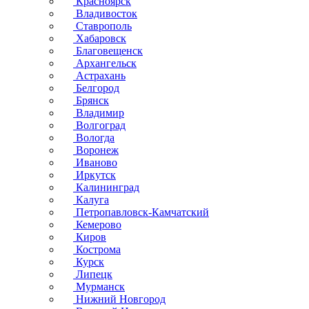
Красноярск
Владивосток
Ставрополь
Хабаровск
Благовещенск
Архангельск
Астрахань
Белгород
Брянск
Владимир
Волгоград
Вологда
Воронеж
Иваново
Иркутск
Калининград
Калуга
Петропавловск-Камчатский
Кемерово
Киров
Кострома
Курск
Липецк
Мурманск
Нижний Новгород