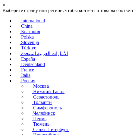
×
Выберите страну или регион, чтобы контент и товары соотве
International
China
България
Polska
Slovenija
Türkiye
الأمارات العربية المتحدة
España
Deutschland
France
Italia
Россия
Москва
Нижний Тагил
Севастополь
Тольятти
Симферополь
Челябинск
Пермь
Тюмень
Санкт-Петербург
Новосибирск