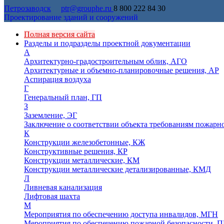
Петрозаводск
ptr@grouphe.ru
8 800 222 84 30
Проектирование зданий и сооружений
Полная версия сайта
Разделы и подразделы проектной документации
А
Архитектурно-градостроительным облик, АГО
Архитектурные и объемно-планировочные решения, АР
Аспирация воздуха
Г
Генеральный план, ГП
З
Заземление, ЭГ
Заключение о соответствии объекта требованиям пожарн
К
Конструкции железобетонные, КЖ
Конструктивные решения, КР
Конструкции металлические, КМ
Конструкции металлические детализированные, КМД
Л
Ливневая канализация
Лифтовая шахта
М
Мероприятия по обеспечению доступа инвалидов, МГН
Мероприятия по обеспечению пожарной безопасности, П