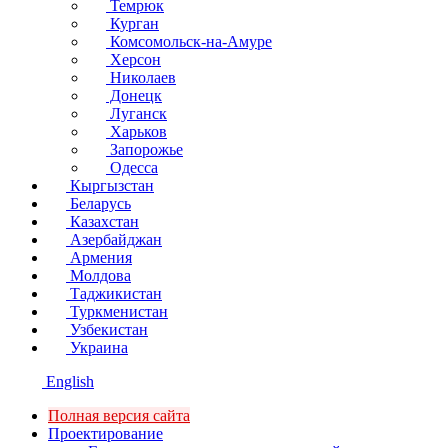
Темрюк
Курган
Комсомольск-на-Амуре
Херсон
Николаев
Донецк
Луганск
Харьков
Запорожье
Одесса
Кыргызстан
Беларусь
Казахстан
Азербайджан
Армения
Молдова
Таджикистан
Туркменистан
Узбекистан
Украина
English
Полная версия сайта
Проектирование