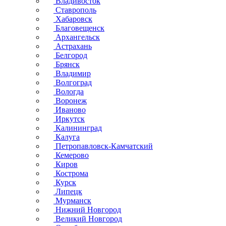
Владивосток
Ставрополь
Хабаровск
Благовещенск
Архангельск
Астрахань
Белгород
Брянск
Владимир
Волгоград
Вологда
Воронеж
Иваново
Иркутск
Калининград
Калуга
Петропавловск-Камчатский
Кемерово
Киров
Кострома
Курск
Липецк
Мурманск
Нижний Новгород
Великий Новгород