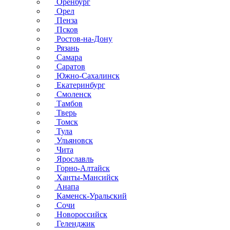
Оренбург
Орел
Пенза
Псков
Ростов-на-Дону
Рязань
Самара
Саратов
Южно-Сахалинск
Екатеринбург
Смоленск
Тамбов
Тверь
Томск
Тула
Ульяновск
Чита
Ярославль
Горно-Алтайск
Ханты-Мансийск
Анапа
Каменск-Уральский
Сочи
Новороссийск
Геленджик