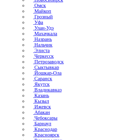
Омск
Майкоп
Грозный
Уфа
Улан-Удэ
Махачкала
Назрань
Нальчик
Элиста
Черкесск
Петрозаводск
Сыктывкар
Йошкар-Ола
Саранск
Якутск
Владикавказ
Казань
Кызыл
Ижевск
Абакан
Чебоксары
Барнаул
Краснодар
Красноярск