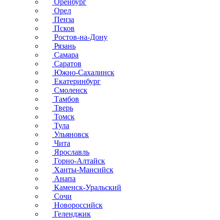
Оренбург
Орел
Пенза
Псков
Ростов-на-Дону
Рязань
Самара
Саратов
Южно-Сахалинск
Екатеринбург
Смоленск
Тамбов
Тверь
Томск
Тула
Ульяновск
Чита
Ярославль
Горно-Алтайск
Ханты-Мансийск
Анапа
Каменск-Уральский
Сочи
Новороссийск
Геленджик