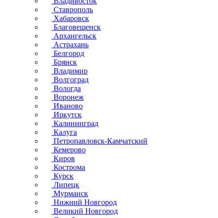
Владивосток
Ставрополь
Хабаровск
Благовещенск
Архангельск
Астрахань
Белгород
Брянск
Владимир
Волгоград
Вологда
Воронеж
Иваново
Иркутск
Калининград
Калуга
Петропавловск-Камчатский
Кемерово
Киров
Кострома
Курск
Липецк
Мурманск
Нижний Новгород
Великий Новгород