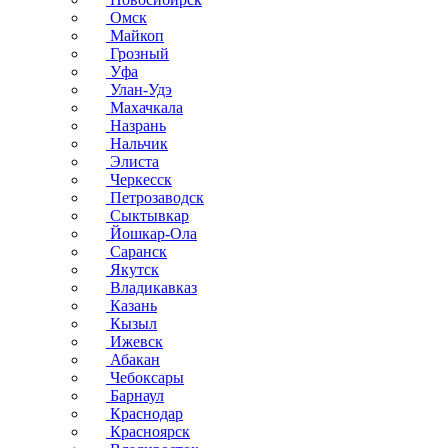
Омск
Майкоп
Грозный
Уфа
Улан-Удэ
Махачкала
Назрань
Нальчик
Элиста
Черкесск
Петрозаводск
Сыктывкар
Йошкар-Ола
Саранск
Якутск
Владикавказ
Казань
Кызыл
Ижевск
Абакан
Чебоксары
Барнаул
Краснодар
Красноярск