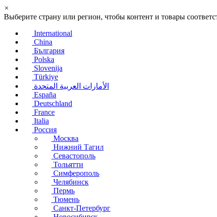
×
Выберите страну или регион, чтобы контент и товары соотве
International
China
България
Polska
Slovenija
Türkiye
الأمارات العربية المتحدة
España
Deutschland
France
Italia
Россия
Москва
Нижний Тагил
Севастополь
Тольятти
Симферополь
Челябинск
Пермь
Тюмень
Санкт-Петербург
Новосибирск