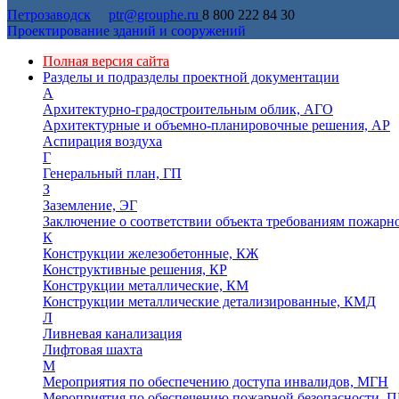
Петрозаводск
ptr@grouphe.ru
8 800 222 84 30
Проектирование зданий и сооружений
Полная версия сайта
Разделы и подразделы проектной документации
А
Архитектурно-градостроительным облик, АГО
Архитектурные и объемно-планировочные решения, АР
Аспирация воздуха
Г
Генеральный план, ГП
З
Заземление, ЭГ
Заключение о соответствии объекта требованиям пожарн
К
Конструкции железобетонные, КЖ
Конструктивные решения, КР
Конструкции металлические, КМ
Конструкции металлические детализированные, КМД
Л
Ливневая канализация
Лифтовая шахта
М
Мероприятия по обеспечению доступа инвалидов, МГН
Мероприятия по обеспечению пожарной безопасности, П