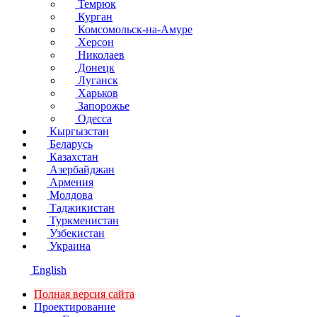
Темрюк
Курган
Комсомольск-на-Амуре
Херсон
Николаев
Донецк
Луганск
Харьков
Запорожье
Одесса
Кыргызстан
Беларусь
Казахстан
Азербайджан
Армения
Молдова
Таджикистан
Туркменистан
Узбекистан
Украина
English
Полная версия сайта
Проектирование