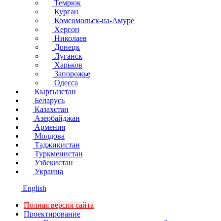
Темрюк
Курган
Комсомольск-на-Амуре
Херсон
Николаев
Донецк
Луганск
Харьков
Запорожье
Одесса
Кыргызстан
Беларусь
Казахстан
Азербайджан
Армения
Молдова
Таджикистан
Туркменистан
Узбекистан
Украина
English
Полная версия сайта
Проектирование