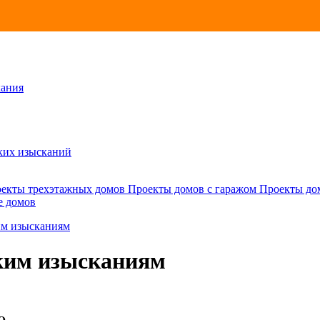
кания
ских изысканий
екты трехэтажных домов
Проекты домов с гаражом
Проекты до
е домов
им изысканиям
ским изысканиям