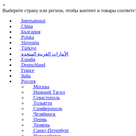
×
Выберите страну или регион, чтобы контент и товары соотве
International
China
България
Polska
Slovenija
Türkiye
الأمارات العربية المتحدة
España
Deutschland
France
Italia
Россия
Москва
Нижний Тагил
Севастополь
Тольятти
Симферополь
Челябинск
Пермь
Тюмень
Санкт-Петербург
Новосибирск