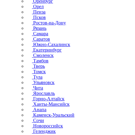
Оренбург
Орел
Пенза
Псков
Ростов-на-Дону
Рязань
Самара
Саратов
Южно-Сахалинск
Екатеринбург
Смоленск
Тамбов
Тверь
Томск
Тула
Ульяновск
Чита
Ярославль
Горно-Алтайск
Ханты-Мансийск
Анапа
Каменск-Уральский
Сочи
Новороссийск
Геленджик