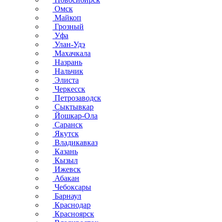
Омск
Майкоп
Грозный
Уфа
Улан-Удэ
Махачкала
Назрань
Нальчик
Элиста
Черкесск
Петрозаводск
Сыктывкар
Йошкар-Ола
Саранск
Якутск
Владикавказ
Казань
Кызыл
Ижевск
Абакан
Чебоксары
Барнаул
Краснодар
Красноярск