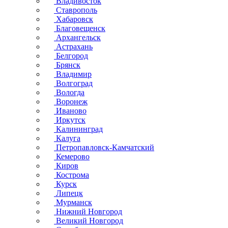
Владивосток
Ставрополь
Хабаровск
Благовещенск
Архангельск
Астрахань
Белгород
Брянск
Владимир
Волгоград
Вологда
Воронеж
Иваново
Иркутск
Калининград
Калуга
Петропавловск-Камчатский
Кемерово
Киров
Кострома
Курск
Липецк
Мурманск
Нижний Новгород
Великий Новгород