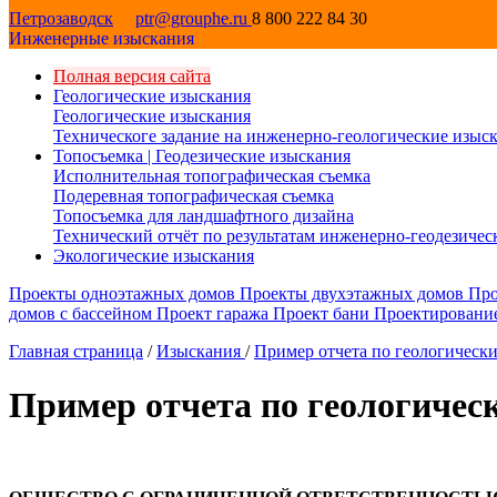
Петрозаводск
ptr@grouphe.ru
8 800 222 84 30
Инженерные изыскания
Полная версия сайта
Геологические изыскания
Геологические изыскания
Техническоге задание на инженерно-геологические изыс
Топосъемка | Геодезические изыскания
Исполнительная топографическая съемка
Подеревная топографическая съемка
Топосъемка для ландшафтного дизайна
Технический отчёт по результатам инженерно-геодезиче
Экологические изыскания
Проекты одноэтажных домов
Проекты двухэтажных домов
Про
домов с бассейном
Проект гаража
Проект бани
Проектировани
Главная страница
/
Изыскания
/
Пример отчета по геологическ
Пример отчета по геологиче