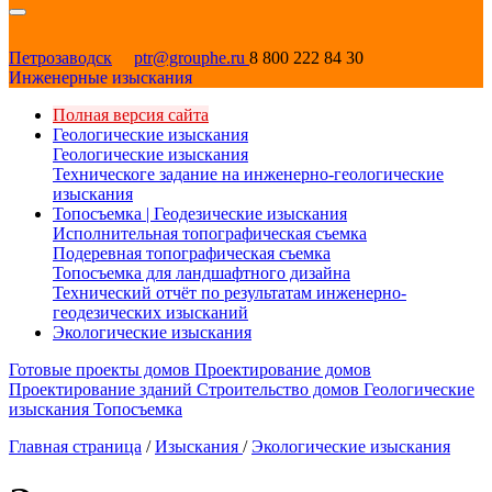
Петрозаводск
ptr@grouphe.ru
8 800 222 84 30
Инженерные изыскания
Полная версия сайта
Геологические изыскания
Геологические изыскания
Техническоге задание на инженерно-геологические
изыскания
Топосъемка | Геодезические изыскания
Исполнительная топографическая съемка
Подеревная топографическая съемка
Топосъемка для ландшафтного дизайна
Технический отчёт по результатам инженерно-
геодезических изысканий
Экологические изыскания
Готовые проекты домов
Проектирование домов
Проектирование зданий
Строительство домов
Геологические
изыскания
Топосъемка
Главная страница
/
Изыскания
/
Экологические изыскания