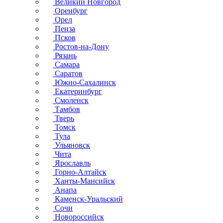
Великий Новгород
Оренбург
Орел
Пенза
Псков
Ростов-на-Дону
Рязань
Самара
Саратов
Южно-Сахалинск
Екатеринбург
Смоленск
Тамбов
Тверь
Томск
Тула
Ульяновск
Чита
Ярославль
Горно-Алтайск
Ханты-Мансийск
Анапа
Каменск-Уральский
Сочи
Новороссийск