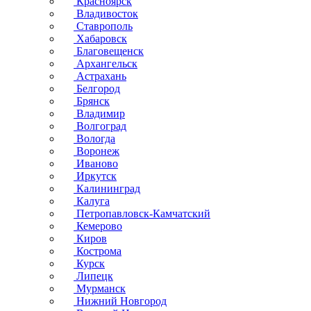
Красноярск
Владивосток
Ставрополь
Хабаровск
Благовещенск
Архангельск
Астрахань
Белгород
Брянск
Владимир
Волгоград
Вологда
Воронеж
Иваново
Иркутск
Калининград
Калуга
Петропавловск-Камчатский
Кемерово
Киров
Кострома
Курск
Липецк
Мурманск
Нижний Новгород