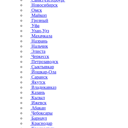
Новосибирск
Омск
Майкоп
Грозный
Уфа
Улан-Удэ
Махачкала
Назрань
Нальчик
Элиста
Черкесск
Петрозаводск
Сыктывкар
Йошкар-Ола
Саранск
Якутск
Владикавказ
Казань
Кызыл
Ижевск
Абакан
Чебоксары
Барнаул
Краснодар