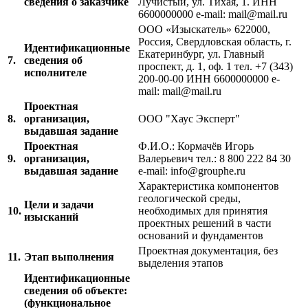
сведения о заказчике
Лучистый, ул. Тихая, 1. ИНН
6600000000 e-mail: mail@mail.ru
ООО «Изыскатель» 622000,
Россия, Свердловская область, г.
Идентификационные
Екатеринбург, ул. Главный
7.
сведения об
проспект, д. 1, оф. 1 тел. +7 (343)
исполнителе
200-00-00 ИНН 6600000000 e-
mail: mail@mail.ru
Проектная
8.
организация,
ООО "Хаус Эксперт"
выдавшая задание
Проектная
Ф.И.О.: Кормачёв Игорь
9.
организация,
Валерьевич тел.: 8 800 222 84 30
выдавшая задание
e-mail: info@grouphe.ru
Характеристика компонентов
геологической среды,
Цели и задачи
10.
необходимых для принятия
изысканий
проектных решений в части
оснований и фундаментов
Проектная документация, без
11.
Этап выполнения
выделения этапов
Идентификационные
сведения об объекте:
(функциональное