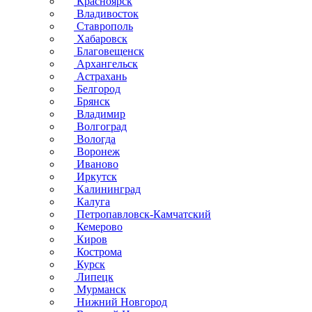
Красноярск
Владивосток
Ставрополь
Хабаровск
Благовещенск
Архангельск
Астрахань
Белгород
Брянск
Владимир
Волгоград
Вологда
Воронеж
Иваново
Иркутск
Калининград
Калуга
Петропавловск-Камчатский
Кемерово
Киров
Кострома
Курск
Липецк
Мурманск
Нижний Новгород