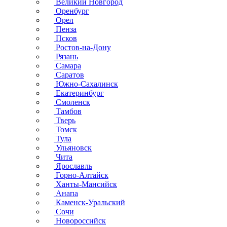
Великий Новгород
Оренбург
Орел
Пенза
Псков
Ростов-на-Дону
Рязань
Самара
Саратов
Южно-Сахалинск
Екатеринбург
Смоленск
Тамбов
Тверь
Томск
Тула
Ульяновск
Чита
Ярославль
Горно-Алтайск
Ханты-Мансийск
Анапа
Каменск-Уральский
Сочи
Новороссийск