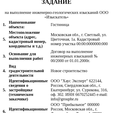
ЗАДАНИЕ
на выполнение инженерно-геологических изысканий ООО
«Изыскатель»
Наименование
1.
Гостиница
объекта:
Местоположение
Московская обл., г. Светлый, ул.
объекта (адрес,
5.
Цветочная, 1а. Кадастровый
кадастровый номер,
номер участка 00:00:0000000:000
координаты и т.д.)
Договор на выполнение
Основание для
3.
инженерных изысканий №
выполнения работ
00/2000 от 01.01.2000г.
Вид
4.
градостроительной
Новое строительство
деятельности
Идентификационные
ООО "Хаус Эксперт" 622144,
сведения о
Россия, Свердловская обл., г.
5.
застройщике
Екатеринбург, ул. Сурикова, 31б,
(техническом
оф. 302. ИНН 6670252445 e-mail:
заказчике)
info@grouphe.ru
ООО "Прибыльное" 000000
Идентификационные
Россия, Московская обл., г.
6.