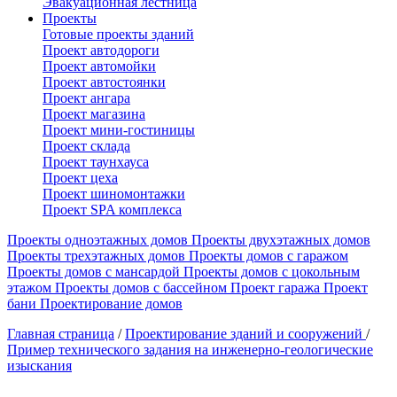
Эвакуационная лестница
Проекты
Готовые проекты зданий
Проект автодороги
Проект автомойки
Проект автостоянки
Проект ангара
Проект магазина
Проект мини-гостиницы
Проект склада
Проект таунхауса
Проект цеха
Проект шиномонтажки
Проект SPA комплекса
Проекты одноэтажных домов
Проекты двухэтажных домов
Проекты трехэтажных домов
Проекты домов с гаражом
Проекты домов с мансардой
Проекты домов с цокольным
этажом
Проекты домов с бассейном
Проект гаража
Проект
бани
Проектирование домов
Главная страница
/
Проектирование зданий и сооружений
/
Пример технического задания на инженерно-геологические
изыскания