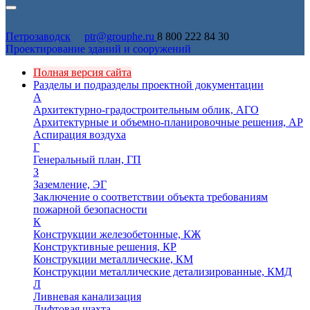
Петрозаводск
ptr@grouphe.ru
8 800 222 84 30
Проектирование зданий и сооружений
Полная версия сайта
Разделы и подразделы проектной документации
А
Архитектурно-градостроительным облик, АГО
Архитектурные и объемно-планировочные решения, АР
Аспирация воздуха
Г
Генеральный план, ГП
З
Заземление, ЭГ
Заключение о соответствии объекта требованиям
пожарной безопасности
К
Конструкции железобетонные, КЖ
Конструктивные решения, КР
Конструкции металлические, КМ
Конструкции металлические детализированные, КМД
Л
Ливневая канализация
Лифтовая шахта