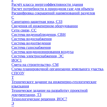
Р
Расчёт класса энергоэффективности здания
Расчет потребности в природном газе для объекта
Расшифровка сокращений наименований разделов
С
Санитарно-защитная зона, СЗЗ
Сведения об инженерном оборудовании
Сети связи, СС
Система видеонаблюдения, СВН
Система водоснабжения
Система водоотведения
Система газоснабжения
Система кондиционирования воздуха
Система электроснабжения, ЭС
ИОС1
Смета на строительство, СМ
Схема планировочной организации земельного участка,
СПОЗУ
Т
Техническоге задание на инженерно-геологические
изыскания
Техническое задание на разработку проектной
документации, ТЗ
Технологические решения, ИОC7
Э