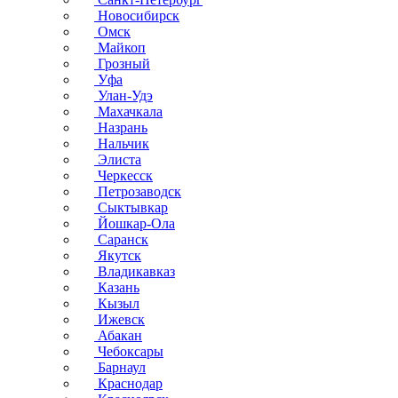
Новосибирск
Омск
Майкоп
Грозный
Уфа
Улан-Удэ
Махачкала
Назрань
Нальчик
Элиста
Черкесск
Петрозаводск
Сыктывкар
Йошкар-Ола
Саранск
Якутск
Владикавказ
Казань
Кызыл
Ижевск
Абакан
Чебоксары
Барнаул
Краснодар