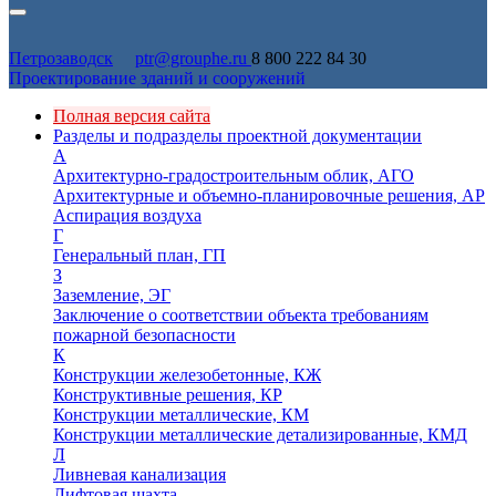
Петрозаводск
ptr@grouphe.ru
8 800 222 84 30
Проектирование зданий и сооружений
Полная версия сайта
Разделы и подразделы проектной документации
А
Архитектурно-градостроительным облик, АГО
Архитектурные и объемно-планировочные решения, АР
Аспирация воздуха
Г
Генеральный план, ГП
З
Заземление, ЭГ
Заключение о соответствии объекта требованиям
пожарной безопасности
К
Конструкции железобетонные, КЖ
Конструктивные решения, КР
Конструкции металлические, КМ
Конструкции металлические детализированные, КМД
Л
Ливневая канализация
Лифтовая шахта