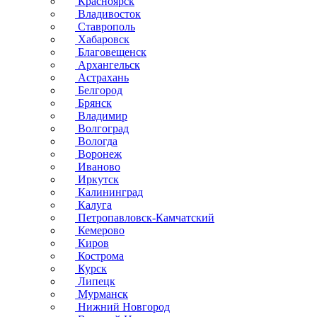
Красноярск
Владивосток
Ставрополь
Хабаровск
Благовещенск
Архангельск
Астрахань
Белгород
Брянск
Владимир
Волгоград
Вологда
Воронеж
Иваново
Иркутск
Калининград
Калуга
Петропавловск-Камчатский
Кемерово
Киров
Кострома
Курск
Липецк
Мурманск
Нижний Новгород