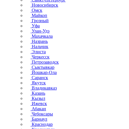
Новосибирск
Омск
Майкоп
Грозный
Уфа
Улан-Удэ
Махачкала
Назрань
Нальчик
Элиста
Черкесск
Петрозаводск
Сыктывкар
Йошкар-Ола
Саранск
Якутск
Владикавказ
Казань
Кызыл
Ижевск
Абакан
Чебоксары
Барнаул
Краснодар