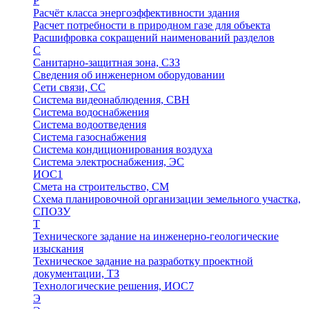
Р
Расчёт класса энергоэффективности здания
Расчет потребности в природном газе для объекта
Расшифровка сокращений наименований разделов
С
Санитарно-защитная зона, СЗЗ
Сведения об инженерном оборудовании
Сети связи, СС
Система видеонаблюдения, СВН
Система водоснабжения
Система водоотведения
Система газоснабжения
Система кондиционирования воздуха
Система электроснабжения, ЭС
ИОС1
Смета на строительство, СМ
Схема планировочной организации земельного участка,
СПОЗУ
Т
Техническоге задание на инженерно-геологические
изыскания
Техническое задание на разработку проектной
документации, ТЗ
Технологические решения, ИОC7
Э