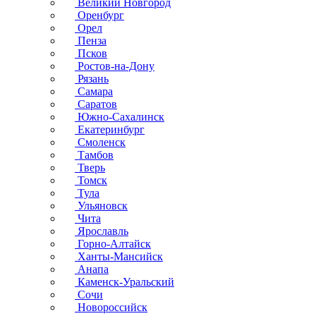
Великий Новгород
Оренбург
Орел
Пенза
Псков
Ростов-на-Дону
Рязань
Самара
Саратов
Южно-Сахалинск
Екатеринбург
Смоленск
Тамбов
Тверь
Томск
Тула
Ульяновск
Чита
Ярославль
Горно-Алтайск
Ханты-Мансийск
Анапа
Каменск-Уральский
Сочи
Новороссийск