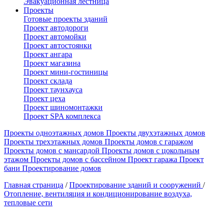
Эвакуационная лестница
Проекты
Готовые проекты зданий
Проект автодороги
Проект автомойки
Проект автостоянки
Проект ангара
Проект магазина
Проект мини-гостиницы
Проект склада
Проект таунхауса
Проект цеха
Проект шиномонтажки
Проект SPA комплекса
Проекты одноэтажных домов
Проекты двухэтажных домов
Проекты трехэтажных домов
Проекты домов с гаражом
Проекты домов с мансардой
Проекты домов с цокольным
этажом
Проекты домов с бассейном
Проект гаража
Проект
бани
Проектирование домов
Главная страница
/
Проектирование зданий и сооружений
/
Отопление, вентиляция и кондиционирование воздуха,
тепловые сети