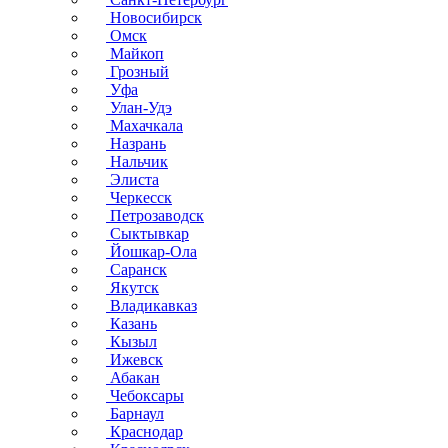
Новосибирск
Омск
Майкоп
Грозный
Уфа
Улан-Удэ
Махачкала
Назрань
Нальчик
Элиста
Черкесск
Петрозаводск
Сыктывкар
Йошкар-Ола
Саранск
Якутск
Владикавказ
Казань
Кызыл
Ижевск
Абакан
Чебоксары
Барнаул
Краснодар