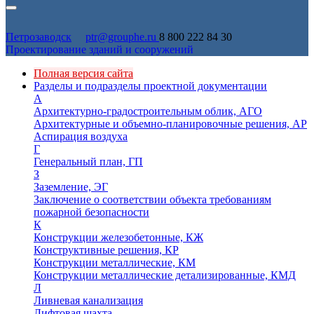
Петрозаводск
ptr@grouphe.ru
8 800 222 84 30
Проектирование зданий и сооружений
Полная версия сайта
Разделы и подразделы проектной документации
А
Архитектурно-градостроительным облик, АГО
Архитектурные и объемно-планировочные решения, АР
Аспирация воздуха
Г
Генеральный план, ГП
З
Заземление, ЭГ
Заключение о соответствии объекта требованиям
пожарной безопасности
К
Конструкции железобетонные, КЖ
Конструктивные решения, КР
Конструкции металлические, КМ
Конструкции металлические детализированные, КМД
Л
Ливневая канализация
Лифтовая шахта