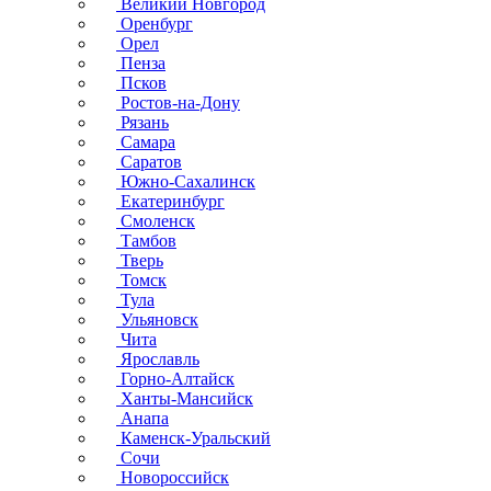
Великий Новгород
Оренбург
Орел
Пенза
Псков
Ростов-на-Дону
Рязань
Самара
Саратов
Южно-Сахалинск
Екатеринбург
Смоленск
Тамбов
Тверь
Томск
Тула
Ульяновск
Чита
Ярославль
Горно-Алтайск
Ханты-Мансийск
Анапа
Каменск-Уральский
Сочи
Новороссийск