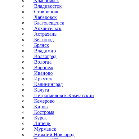
Красноярск
Владивосток
Ставрополь
Хабаровск
Благовещенск
Архангельск
Астрахань
Белгород
Брянск
Владимир
Волгоград
Вологда
Воронеж
Иваново
Иркутск
Калининград
Калуга
Петропавловск-Камчатский
Кемерово
Киров
Кострома
Курск
Липецк
Мурманск
Нижний Новгород