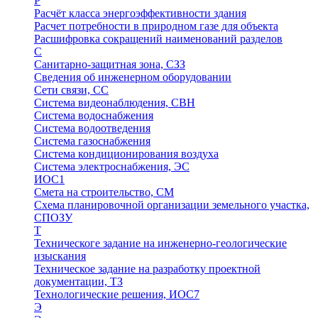
Р
Расчёт класса энергоэффективности здания
Расчет потребности в природном газе для объекта
Расшифровка сокращений наименований разделов
С
Санитарно-защитная зона, СЗЗ
Сведения об инженерном оборудовании
Сети связи, СС
Система видеонаблюдения, СВН
Система водоснабжения
Система водоотведения
Система газоснабжения
Система кондиционирования воздуха
Система электроснабжения, ЭС
ИОС1
Смета на строительство, СМ
Схема планировочной организации земельного участка,
СПОЗУ
Т
Техническоге задание на инженерно-геологические
изыскания
Техническое задание на разработку проектной
документации, ТЗ
Технологические решения, ИОC7
Э