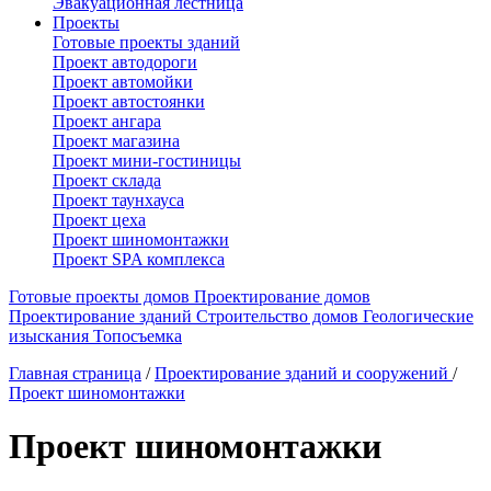
Эвакуационная лестница
Проекты
Готовые проекты зданий
Проект автодороги
Проект автомойки
Проект автостоянки
Проект ангара
Проект магазина
Проект мини-гостиницы
Проект склада
Проект таунхауса
Проект цеха
Проект шиномонтажки
Проект SPA комплекса
Готовые проекты домов
Проектирование домов
Проектирование зданий
Строительство домов
Геологические
изыскания
Топосъемка
Главная страница
/
Проектирование зданий и сооружений
/
Проект шиномонтажки
Проект шиномонтажки