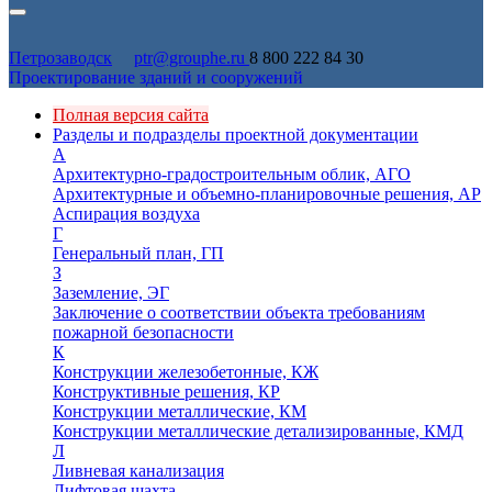
Петрозаводск
ptr@grouphe.ru
8 800 222 84 30
Проектирование зданий и сооружений
Полная версия сайта
Разделы и подразделы проектной документации
А
Архитектурно-градостроительным облик, АГО
Архитектурные и объемно-планировочные решения, АР
Аспирация воздуха
Г
Генеральный план, ГП
З
Заземление, ЭГ
Заключение о соответствии объекта требованиям
пожарной безопасности
К
Конструкции железобетонные, КЖ
Конструктивные решения, КР
Конструкции металлические, КМ
Конструкции металлические детализированные, КМД
Л
Ливневая канализация
Лифтовая шахта