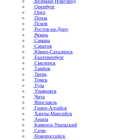
Великий Новгород
Оренбург
Орел
Пенза
Псков
Ростов-на-Дону
Рязань
Самара
Саратов
Южно-Сахалинск
Екатеринбург
Смоленск
Тамбов
Тверь
Томск
Тула
Ульяновск
Чита
Ярославль
Горно-Алтайск
Ханты-Мансийск
Анапа
Каменск-Уральский
Сочи
Новороссийск