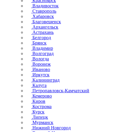
Красноярск
Владивосток
Ставрополь
Хабаровск
Благовещенск
Архангельск
Астрахань
Белгород
Брянск
Владимир
Волгоград
Вологда
Воронеж
Иваново
Иркутск
Калининград
Калуга
Петропавловск-Камчатский
Кемерово
Киров
Кострома
Курск
Липецк
Мурманск
Нижний Новгород