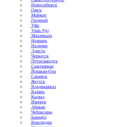
Новосибирск
Омск
Майкоп
Грозный
Уфа
Улан-Удэ
Махачкала
Назрань
Нальчик
Элиста
Черкесск
Петрозаводск
Сыктывкар
Йошкар-Ола
Саранск
Якутск
Владикавказ
Казань
Кызыл
Ижевск
Абакан
Чебоксары
Барнаул
Краснодар