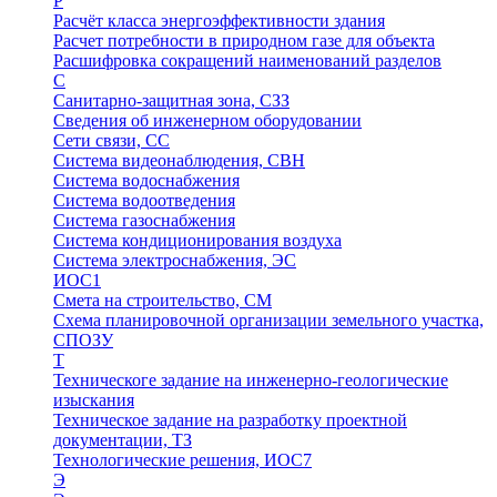
Р
Расчёт класса энергоэффективности здания
Расчет потребности в природном газе для объекта
Расшифровка сокращений наименований разделов
С
Санитарно-защитная зона, СЗЗ
Сведения об инженерном оборудовании
Сети связи, СС
Система видеонаблюдения, СВН
Система водоснабжения
Система водоотведения
Система газоснабжения
Система кондиционирования воздуха
Система электроснабжения, ЭС
ИОС1
Смета на строительство, СМ
Схема планировочной организации земельного участка,
СПОЗУ
Т
Техническоге задание на инженерно-геологические
изыскания
Техническое задание на разработку проектной
документации, ТЗ
Технологические решения, ИОC7
Э