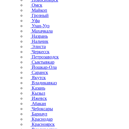
Омск
Майкоп
Грозный
Уфа
Улан-Удэ
Махачкала
Назрань
Нальчик
Элиста
Черкесск
Петрозаводск
Сыктывкар
Йошкар-Ола
Саранск
Якутск
Владикавказ
Казань
Кызыл
Ижевск
Абакан
Чебоксары
Барнаул
Краснодар
Красноярск