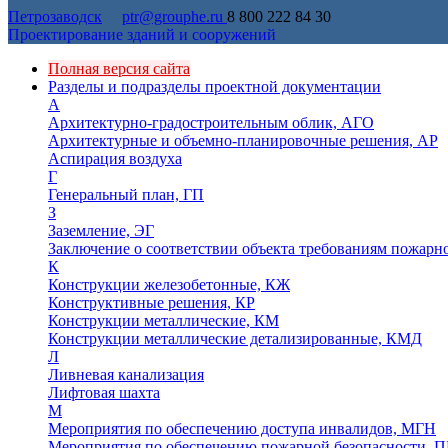
Петрозаводск
ptr@grouphe.ru
8 800 222 84 30
Проектирование зданий и сооружений
Полная версия сайта
Разделы и подразделы проектной документации
А
Архитектурно-градостроительным облик, АГО
Архитектурные и объемно-планировочные решения, АР
Аспирация воздуха
Г
Генеральный план, ГП
З
Заземление, ЭГ
Заключение о соответствии объекта требованиям пожарн
К
Конструкции железобетонные, КЖ
Конструктивные решения, КР
Конструкции металлические, КМ
Конструкции металлические детализированные, КМД
Л
Ливневая канализация
Лифтовая шахта
М
Мероприятия по обеспечению доступа инвалидов, МГН
Мероприятия по обеспечению пожарной безопасности, П