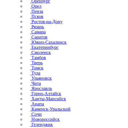
Оренбург
Орел
Пенза
Псков
Ростов-на-Дону
Рязань
Самара
Саратов
Южно-Сахалинск
Екатеринбург
Смоленск
Тамбов
Тверь
Томск
Тула
Ульяновск
Чита
Ярославль
Горно-Алтайск
Ханты-Мансийск
Анапа
Каменск-Уральский
Сочи
Новороссийск
Геленджик