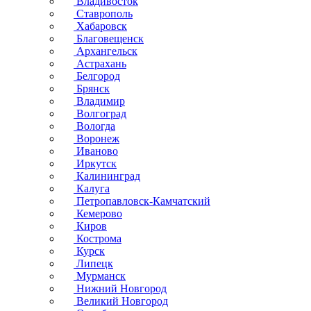
Владивосток
Ставрополь
Хабаровск
Благовещенск
Архангельск
Астрахань
Белгород
Брянск
Владимир
Волгоград
Вологда
Воронеж
Иваново
Иркутск
Калининград
Калуга
Петропавловск-Камчатский
Кемерово
Киров
Кострома
Курск
Липецк
Мурманск
Нижний Новгород
Великий Новгород