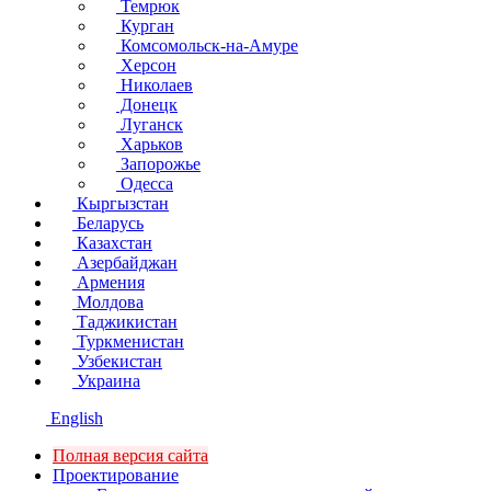
Темрюк
Курган
Комсомольск-на-Амуре
Херсон
Николаев
Донецк
Луганск
Харьков
Запорожье
Одесса
Кыргызстан
Беларусь
Казахстан
Азербайджан
Армения
Молдова
Таджикистан
Туркменистан
Узбекистан
Украина
English
Полная версия сайта
Проектирование