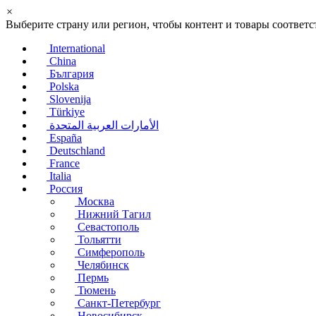
×
Выберите страну или регион, чтобы контент и товары соотве
International
China
България
Polska
Slovenija
Türkiye
الأمارات العربية المتحدة
España
Deutschland
France
Italia
Россия
Москва
Нижний Тагил
Севастополь
Тольятти
Симферополь
Челябинск
Пермь
Тюмень
Санкт-Петербург
Новосибирск