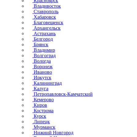
Красноярск
Владивосток
Ставрополь
Хабаровск
Благовещенск
Архангельск
Астрахань
Белгород
Брянск
Владимир
Волгоград
Вологда
Воронеж
Иваново
Иркутск
Калининград
Калуга
Петропавловск-Камчатский
Кемерово
Киров
Кострома
Курск
Липецк
Мурманск
Нижний Новгород