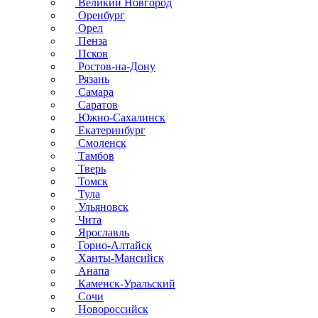
Великий Новгород
Оренбург
Орел
Пенза
Псков
Ростов-на-Дону
Рязань
Самара
Саратов
Южно-Сахалинск
Екатеринбург
Смоленск
Тамбов
Тверь
Томск
Тула
Ульяновск
Чита
Ярославль
Горно-Алтайск
Ханты-Мансийск
Анапа
Каменск-Уральский
Сочи
Новороссийск