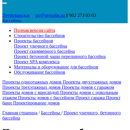
Петрозаводск
ptr@grouphe.ru
8 902 273 03 03
Бассейны
Полная версия сайта
Строительство бассейнов
Проекты бассейнов
Проект уличного бассейна
Проект скиммерного бассейна
Проект бетонной чаши переливного бассейна
Проект SPA комплекса
Материалы и оборудование для бассейнов
Обслуживание бассейнов
Проекты одноэтажных домов
Проекты двухэтажных домов
Проекты трехэтажных домов
Проекты домов с гаражом
Проекты домов с мансардой
Проекты домов с цокольным
этажом
Проекты домов с бассейном
Проект гаража
Проект
бани
Проектирование домов
Главная страница
/
Бассейны
/
Проект уличного, бетонного
бассейна