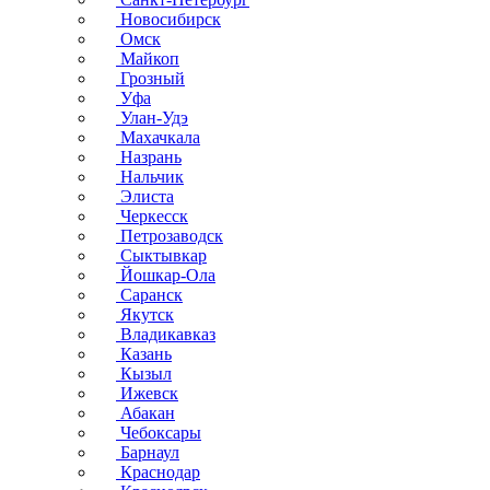
Новосибирск
Омск
Майкоп
Грозный
Уфа
Улан-Удэ
Махачкала
Назрань
Нальчик
Элиста
Черкесск
Петрозаводск
Сыктывкар
Йошкар-Ола
Саранск
Якутск
Владикавказ
Казань
Кызыл
Ижевск
Абакан
Чебоксары
Барнаул
Краснодар