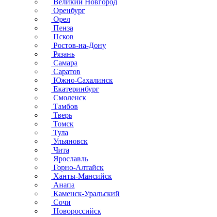
Великий Новгород
Оренбург
Орел
Пенза
Псков
Ростов-на-Дону
Рязань
Самара
Саратов
Южно-Сахалинск
Екатеринбург
Смоленск
Тамбов
Тверь
Томск
Тула
Ульяновск
Чита
Ярославль
Горно-Алтайск
Ханты-Мансийск
Анапа
Каменск-Уральский
Сочи
Новороссийск