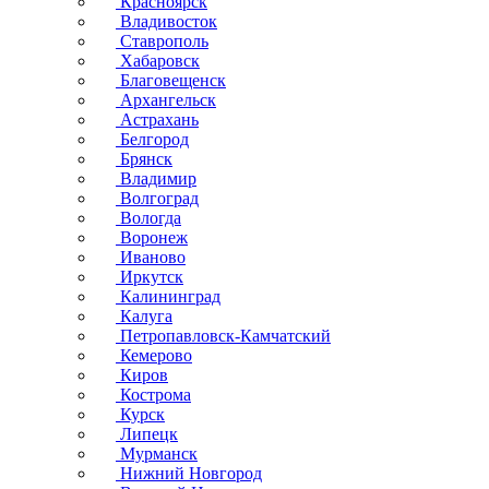
Красноярск
Владивосток
Ставрополь
Хабаровск
Благовещенск
Архангельск
Астрахань
Белгород
Брянск
Владимир
Волгоград
Вологда
Воронеж
Иваново
Иркутск
Калининград
Калуга
Петропавловск-Камчатский
Кемерово
Киров
Кострома
Курск
Липецк
Мурманск
Нижний Новгород