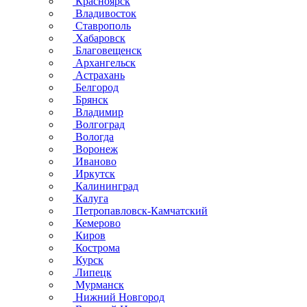
Красноярск
Владивосток
Ставрополь
Хабаровск
Благовещенск
Архангельск
Астрахань
Белгород
Брянск
Владимир
Волгоград
Вологда
Воронеж
Иваново
Иркутск
Калининград
Калуга
Петропавловск-Камчатский
Кемерово
Киров
Кострома
Курск
Липецк
Мурманск
Нижний Новгород