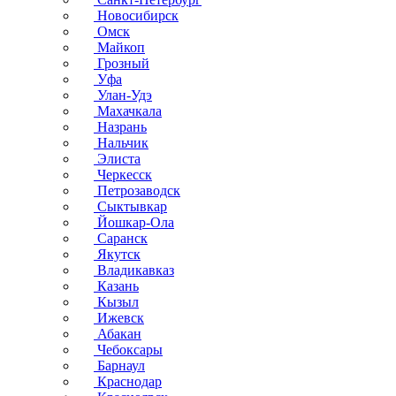
Новосибирск
Омск
Майкоп
Грозный
Уфа
Улан-Удэ
Махачкала
Назрань
Нальчик
Элиста
Черкесск
Петрозаводск
Сыктывкар
Йошкар-Ола
Саранск
Якутск
Владикавказ
Казань
Кызыл
Ижевск
Абакан
Чебоксары
Барнаул
Краснодар