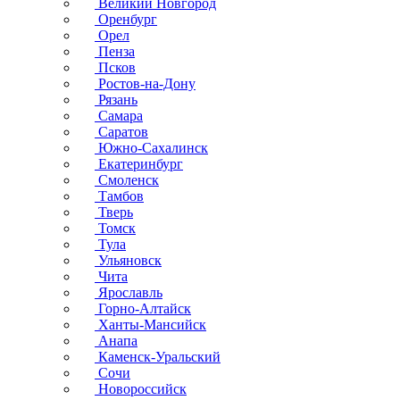
Великий Новгород
Оренбург
Орел
Пенза
Псков
Ростов-на-Дону
Рязань
Самара
Саратов
Южно-Сахалинск
Екатеринбург
Смоленск
Тамбов
Тверь
Томск
Тула
Ульяновск
Чита
Ярославль
Горно-Алтайск
Ханты-Мансийск
Анапа
Каменск-Уральский
Сочи
Новороссийск