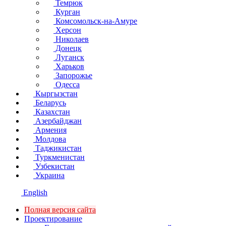
Темрюк
Курган
Комсомольск-на-Амуре
Херсон
Николаев
Донецк
Луганск
Харьков
Запорожье
Одесса
Кыргызстан
Беларусь
Казахстан
Азербайджан
Армения
Молдова
Таджикистан
Туркменистан
Узбекистан
Украина
English
Полная версия сайта
Проектирование