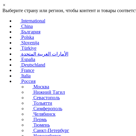
×
Выберите страну или регион, чтобы контент и товары соотве
International
China
България
Polska
Slovenija
Türkiye
الأمارات العربية المتحدة
España
Deutschland
France
Italia
Россия
Москва
Нижний Тагил
Севастополь
Тольятти
Симферополь
Челябинск
Пермь
Тюмень
Санкт-Петербург
Новосибирск