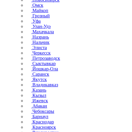
Омск
Майкоп
Грозный
Уфа
Улан-Удэ
Махачкала
Назрань
Нальчик
Элиста
Черкесск
Петрозаводск
Сыктывкар
Йошкар-Ола
Саранск
Якутск
Владикавказ
Казань
Кызыл
Ижевск
Абакан
Чебоксары
Барнаул
Краснодар
Красноярск