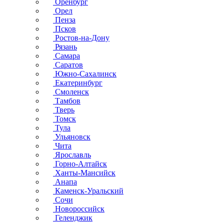
Оренбург
Орел
Пенза
Псков
Ростов-на-Дону
Рязань
Самара
Саратов
Южно-Сахалинск
Екатеринбург
Смоленск
Тамбов
Тверь
Томск
Тула
Ульяновск
Чита
Ярославль
Горно-Алтайск
Ханты-Мансийск
Анапа
Каменск-Уральский
Сочи
Новороссийск
Геленджик