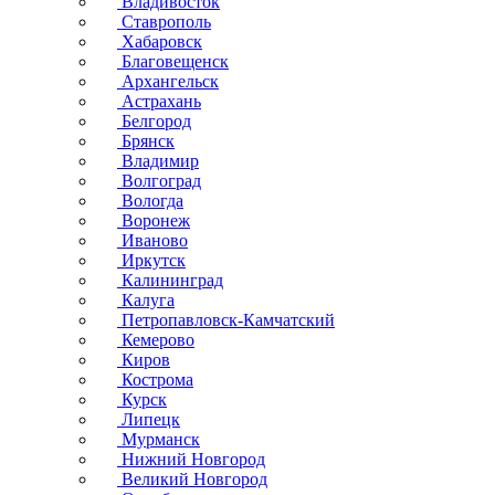
Владивосток
Ставрополь
Хабаровск
Благовещенск
Архангельск
Астрахань
Белгород
Брянск
Владимир
Волгоград
Вологда
Воронеж
Иваново
Иркутск
Калининград
Калуга
Петропавловск-Камчатский
Кемерово
Киров
Кострома
Курск
Липецк
Мурманск
Нижний Новгород
Великий Новгород