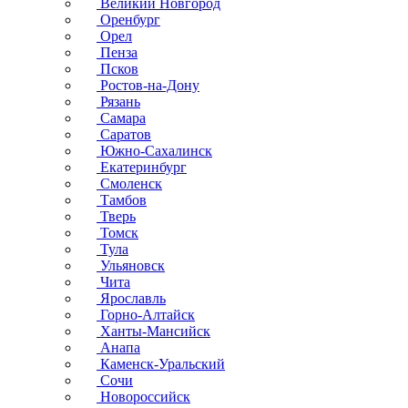
Великий Новгород
Оренбург
Орел
Пенза
Псков
Ростов-на-Дону
Рязань
Самара
Саратов
Южно-Сахалинск
Екатеринбург
Смоленск
Тамбов
Тверь
Томск
Тула
Ульяновск
Чита
Ярославль
Горно-Алтайск
Ханты-Мансийск
Анапа
Каменск-Уральский
Сочи
Новороссийск