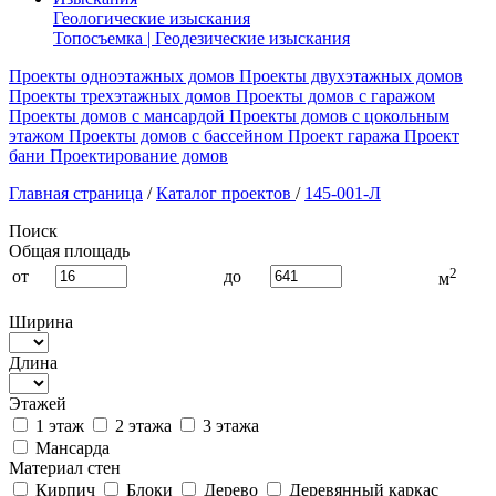
Геологические изыскания
Топосъемка | Геодезические изыскания
Проекты одноэтажных домов
Проекты двухэтажных домов
Проекты трехэтажных домов
Проекты домов с гаражом
Проекты домов с мансардой
Проекты домов с цокольным
этажом
Проекты домов с бассейном
Проект гаража
Проект
бани
Проектирование домов
Главная страница
/
Каталог проектов
/
145-001-Л
Поиск
Общая площадь
2
от
до
м
Ширина
Длина
Этажей
1 этаж
2 этажа
3 этажа
Мансарда
Материал стен
Кирпич
Блоки
Дерево
Деревянный каркас