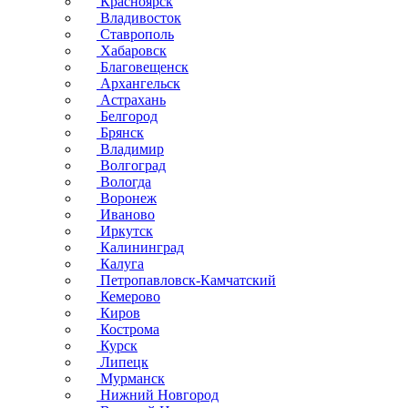
Красноярск
Владивосток
Ставрополь
Хабаровск
Благовещенск
Архангельск
Астрахань
Белгород
Брянск
Владимир
Волгоград
Вологда
Воронеж
Иваново
Иркутск
Калининград
Калуга
Петропавловск-Камчатский
Кемерово
Киров
Кострома
Курск
Липецк
Мурманск
Нижний Новгород