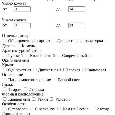
Число комнат
от
до
Число спален
от
до
Отделка фасада
Облицовочный кирпич
Декоративная штукатурка
Дерево
Камень
Архитектурный стиль
Русский
Классический
Современный
Оригинальный
Крыша
Односкатная
Двускатная
Плоская
Вальмовая
Остекление
Панорамное остекление
Второй свет
Гараж
1 гараж
2 гаража
Форма и расположение
Квадратный
Узкий
Угловой
Особенности
С террасой
С балконом
Дом на 2 семьи
2 входа
Дополнительно