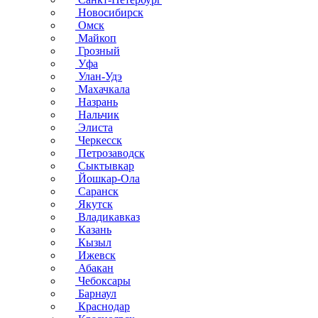
Новосибирск
Омск
Майкоп
Грозный
Уфа
Улан-Удэ
Махачкала
Назрань
Нальчик
Элиста
Черкесск
Петрозаводск
Сыктывкар
Йошкар-Ола
Саранск
Якутск
Владикавказ
Казань
Кызыл
Ижевск
Абакан
Чебоксары
Барнаул
Краснодар