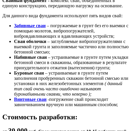
Свайный фундамент
- комплекс свай, объединенных в
единую конструкцию, передающую нагрузку на основание.
Для данного вида фундамента используют пять видов свай:
Забивные сваи
– погружаемые в грунт без его выемки с
помощью молотов, вибропогружателей,
вибровдавливающих и вдавливающих устройств;
Сваи оболочки
– заглубляемые вибропогружателями с
выемкой грунта и заполняемые частично или полностью
бетонной смесью;
Набивные сваи
– устраиваемые в грунте путем укладки
бетонной смеси в скважины, образованные в результате
принудительного отжатия (вытеснения) грунта;
Буровые сваи
– устраиваемые в грунте путем
заполнения пробуренных скважин бетонной смесью или
установки в них железобетонных элементов
( данный
тип свай очень часто ошибочно называют
буронабивными сваями, что неверно );
Винтовые сваи
-погружение свай происходит
завинчиванием вручную или машинным способом;
Стоимость разработки:
30 000