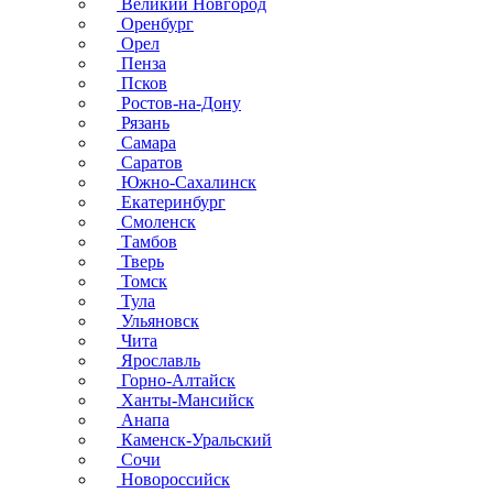
Великий Новгород
Оренбург
Орел
Пенза
Псков
Ростов-на-Дону
Рязань
Самара
Саратов
Южно-Сахалинск
Екатеринбург
Смоленск
Тамбов
Тверь
Томск
Тула
Ульяновск
Чита
Ярославль
Горно-Алтайск
Ханты-Мансийск
Анапа
Каменск-Уральский
Сочи
Новороссийск