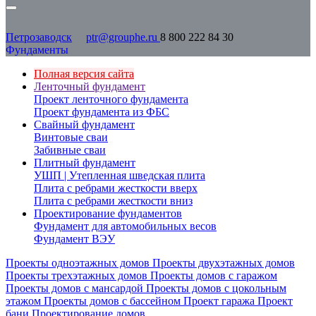
Петрозаводск
ptr@grouphe.ru
8 800 222 84 30
Фундаменты
Полная версия сайта
Ленточный фундамент
Проект ленточного фундамента
Проект фундамента из ФБС
Свайный фундамент
Винтовые сваи
Забивные сваи
Плитный фундамент
УШП | Утепленная шведская плита
Плита с ребрами жесткости вверх
Плита с ребрами жесткости вниз
Проектирование фундаментов
Фундамент для автомобильных весов
Фундамент ВЭУ
Проекты одноэтажных домов
Проекты двухэтажных домов
Проекты трехэтажных домов
Проекты домов с гаражом
Проекты домов с мансардой
Проекты домов с цокольным
этажом
Проекты домов с бассейном
Проект гаража
Проект
бани
Проектирование домов