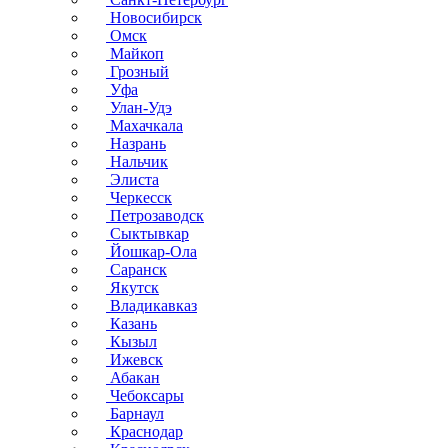
Новосибирск
Омск
Майкоп
Грозный
Уфа
Улан-Удэ
Махачкала
Назрань
Нальчик
Элиста
Черкесск
Петрозаводск
Сыктывкар
Йошкар-Ола
Саранск
Якутск
Владикавказ
Казань
Кызыл
Ижевск
Абакан
Чебоксары
Барнаул
Краснодар