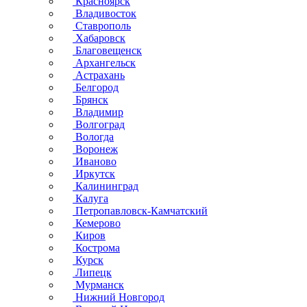
Красноярск
Владивосток
Ставрополь
Хабаровск
Благовещенск
Архангельск
Астрахань
Белгород
Брянск
Владимир
Волгоград
Вологда
Воронеж
Иваново
Иркутск
Калининград
Калуга
Петропавловск-Камчатский
Кемерово
Киров
Кострома
Курск
Липецк
Мурманск
Нижний Новгород