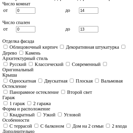
Число комнат
от
до
Число спален
от
до
Отделка фасада
Облицовочный кирпич
Декоративная штукатурка
Дерево
Камень
Архитектурный стиль
Русский
Классический
Современный
Оригинальный
Крыша
Односкатная
Двускатная
Плоская
Вальмовая
Остекление
Панорамное остекление
Второй свет
Гараж
1 гараж
2 гаража
Форма и расположение
Квадратный
Узкий
Угловой
Особенности
С террасой
С балконом
Дом на 2 семьи
2 входа
Дополнительно