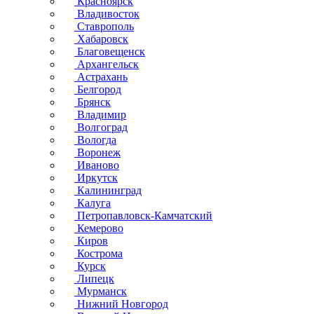
Красноярск
Владивосток
Ставрополь
Хабаровск
Благовещенск
Архангельск
Астрахань
Белгород
Брянск
Владимир
Волгоград
Вологда
Воронеж
Иваново
Иркутск
Калининград
Калуга
Петропавловск-Камчатский
Кемерово
Киров
Кострома
Курск
Липецк
Мурманск
Нижний Новгород