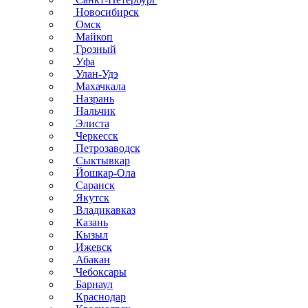
Новосибирск
Омск
Майкоп
Грозный
Уфа
Улан-Удэ
Махачкала
Назрань
Нальчик
Элиста
Черкесск
Петрозаводск
Сыктывкар
Йошкар-Ола
Саранск
Якутск
Владикавказ
Казань
Кызыл
Ижевск
Абакан
Чебоксары
Барнаул
Краснодар