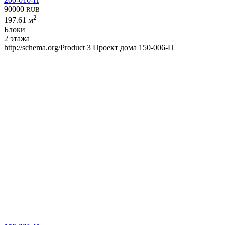
90000
RUB
2
197.61 м
Блоки
2 этажа
http://schema.org/Product
3
Проект дома 150-006-П