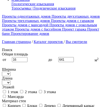
Геологические изыскания
Топосъемка | Геодезические изыскания
Проекты одноэтажных домов
Проекты двухэтажных домов
Проекты трехэтажных домов
Проекты домов с гаражом
Проекты домов с мансардой
Проекты домов с цокольным
этажом
Проекты домов с бассейном
Проект гаража
Проект
бани
Проектирование домов
Главная страница
/
Каталог проектов
/
Вы смотрели
Поиск
Общая площадь
2
от
до
м
Ширина
Длина
Этажей
1 этаж
2 этажа
3 этажа
Мансарда
Материал стен
Кирпич
Блоки
Дерево
Деревянный каркас