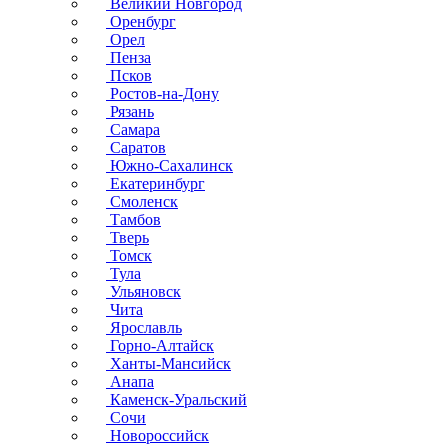
Великий Новгород
Оренбург
Орел
Пенза
Псков
Ростов-на-Дону
Рязань
Самара
Саратов
Южно-Сахалинск
Екатеринбург
Смоленск
Тамбов
Тверь
Томск
Тула
Ульяновск
Чита
Ярославль
Горно-Алтайск
Ханты-Мансийск
Анапа
Каменск-Уральский
Сочи
Новороссийск