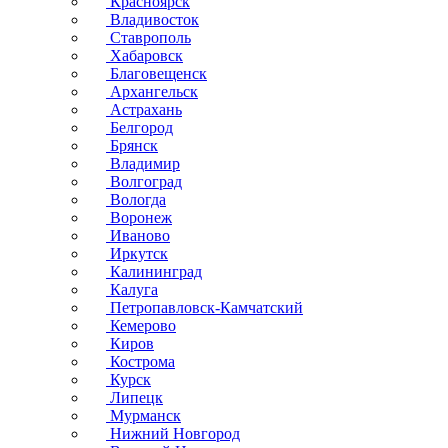
Красноярск
Владивосток
Ставрополь
Хабаровск
Благовещенск
Архангельск
Астрахань
Белгород
Брянск
Владимир
Волгоград
Вологда
Воронеж
Иваново
Иркутск
Калининград
Калуга
Петропавловск-Камчатский
Кемерово
Киров
Кострома
Курск
Липецк
Мурманск
Нижний Новгород