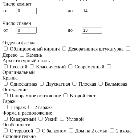
Число комнат
от
до
Число спален
от
до
Отделка фасада
Облицовочный кирпич
Декоративная штукатурка
Дерево
Камень
Архитектурный стиль
Русский
Классический
Современный
Оригинальный
Крыша
Односкатная
Двускатная
Плоская
Вальмовая
Остекление
Панорамное остекление
Второй свет
Гараж
1 гараж
2 гаража
Форма и расположение
Квадратный
Узкий
Угловой
Особенности
С террасой
С балконом
Дом на 2 семьи
2 входа
Дополнительно