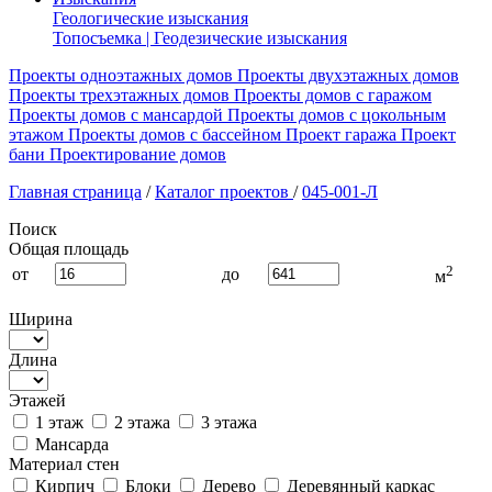
Геологические изыскания
Топосъемка | Геодезические изыскания
Проекты одноэтажных домов
Проекты двухэтажных домов
Проекты трехэтажных домов
Проекты домов с гаражом
Проекты домов с мансардой
Проекты домов с цокольным
этажом
Проекты домов с бассейном
Проект гаража
Проект
бани
Проектирование домов
Главная страница
/
Каталог проектов
/
045-001-Л
Поиск
Общая площадь
2
от
до
м
Ширина
Длина
Этажей
1 этаж
2 этажа
3 этажа
Мансарда
Материал стен
Кирпич
Блоки
Дерево
Деревянный каркас