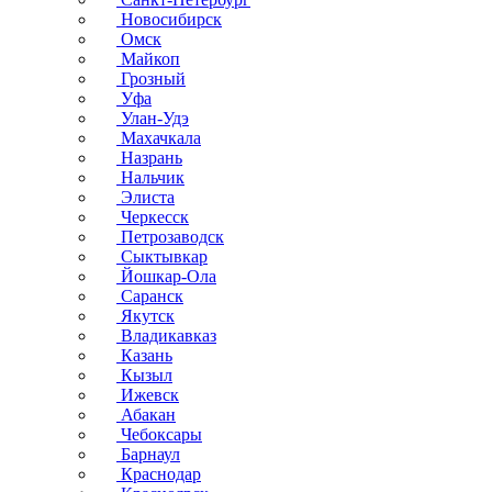
Новосибирск
Омск
Майкоп
Грозный
Уфа
Улан-Удэ
Махачкала
Назрань
Нальчик
Элиста
Черкесск
Петрозаводск
Сыктывкар
Йошкар-Ола
Саранск
Якутск
Владикавказ
Казань
Кызыл
Ижевск
Абакан
Чебоксары
Барнаул
Краснодар