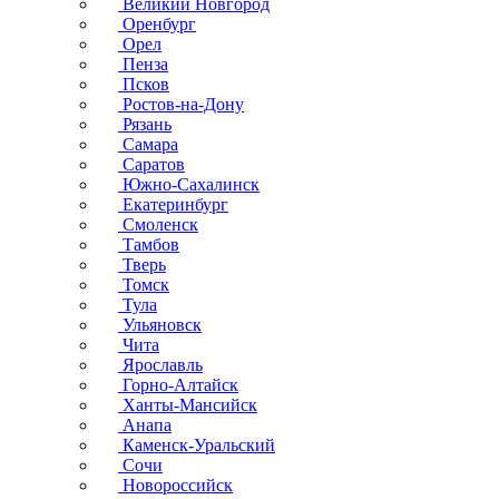
Великий Новгород
Оренбург
Орел
Пенза
Псков
Ростов-на-Дону
Рязань
Самара
Саратов
Южно-Сахалинск
Екатеринбург
Смоленск
Тамбов
Тверь
Томск
Тула
Ульяновск
Чита
Ярославль
Горно-Алтайск
Ханты-Мансийск
Анапа
Каменск-Уральский
Сочи
Новороссийск