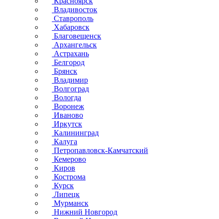
Красноярск
Владивосток
Ставрополь
Хабаровск
Благовещенск
Архангельск
Астрахань
Белгород
Брянск
Владимир
Волгоград
Вологда
Воронеж
Иваново
Иркутск
Калининград
Калуга
Петропавловск-Камчатский
Кемерово
Киров
Кострома
Курск
Липецк
Мурманск
Нижний Новгород