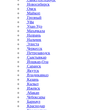
Новосибирск
Омск
Майкоп
Грозный
Уфа
Улан-Удэ
Махачкала
Назрань
Нальчик
Элиста
Черкесск
Петрозаводск
Сыктывкар
Йошкар-Ола
Саранск
Якутск
Владикавказ
Казань
Кызыл
Ижевск
Абакан
Чебоксары
Барнаул
Краснодар