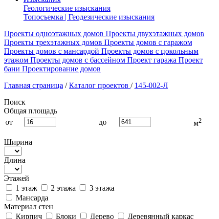
Геологические изыскания
Топосъемка | Геодезические изыскания
Проекты одноэтажных домов
Проекты двухэтажных домов
Проекты трехэтажных домов
Проекты домов с гаражом
Проекты домов с мансардой
Проекты домов с цокольным
этажом
Проекты домов с бассейном
Проект гаража
Проект
бани
Проектирование домов
Главная страница
/
Каталог проектов
/
145-002-Л
Поиск
Общая площадь
2
от
до
м
Ширина
Длина
Этажей
1 этаж
2 этажа
3 этажа
Мансарда
Материал стен
Кирпич
Блоки
Дерево
Деревянный каркас