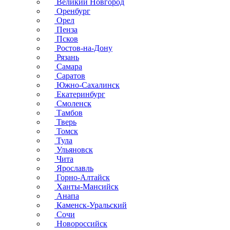
Великий Новгород
Оренбург
Орел
Пенза
Псков
Ростов-на-Дону
Рязань
Самара
Саратов
Южно-Сахалинск
Екатеринбург
Смоленск
Тамбов
Тверь
Томск
Тула
Ульяновск
Чита
Ярославль
Горно-Алтайск
Ханты-Мансийск
Анапа
Каменск-Уральский
Сочи
Новороссийск