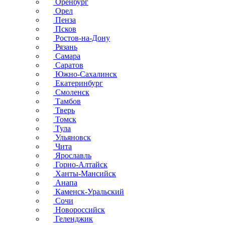
Оренбург
Орел
Пенза
Псков
Ростов-на-Дону
Рязань
Самара
Саратов
Южно-Сахалинск
Екатеринбург
Смоленск
Тамбов
Тверь
Томск
Тула
Ульяновск
Чита
Ярославль
Горно-Алтайск
Ханты-Мансийск
Анапа
Каменск-Уральский
Сочи
Новороссийск
Геленджик