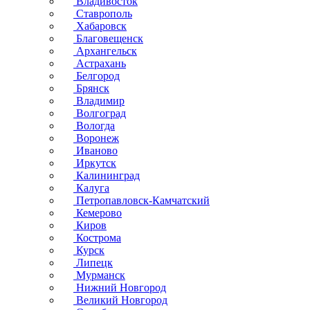
Владивосток
Ставрополь
Хабаровск
Благовещенск
Архангельск
Астрахань
Белгород
Брянск
Владимир
Волгоград
Вологда
Воронеж
Иваново
Иркутск
Калининград
Калуга
Петропавловск-Камчатский
Кемерово
Киров
Кострома
Курск
Липецк
Мурманск
Нижний Новгород
Великий Новгород