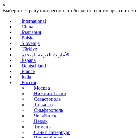
×
Выберите страну или регион, чтобы контент и товары соотве
International
China
България
Polska
Slovenija
Türkiye
الأمارات العربية المتحدة
España
Deutschland
France
Italia
Россия
Москва
Нижний Тагил
Севастополь
Тольятти
Симферополь
Челябинск
Пермь
Тюмень
Санкт-Петербург
Новосибирск