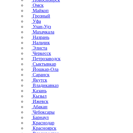
Омск
Майкоп
Грозный
Уфа
Улан-Удэ
Махачкала
Назрань
Нальчик
Элиста
Черкесск
Петрозаводск
Сыктывкар
Йошкар-Ола
Саранск
Якутск
Владикавказ
Казань
Кызыл
Ижевск
Абакан
Чебоксары
Барнаул
Краснодар
Красноярск