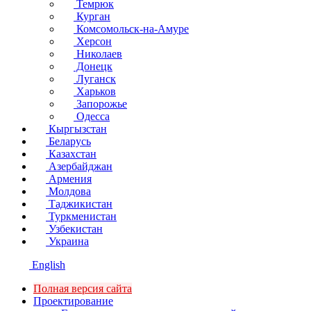
Темрюк
Курган
Комсомольск-на-Амуре
Херсон
Николаев
Донецк
Луганск
Харьков
Запорожье
Одесса
Кыргызстан
Беларусь
Казахстан
Азербайджан
Армения
Молдова
Таджикистан
Туркменистан
Узбекистан
Украина
English
Полная версия сайта
Проектирование