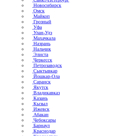
Новосибирск
Омск
Майкоп
Грозный
Уфа
Улан-Удэ
Махачкала
Назрань
Нальчик
Элиста
Черкесск
Петрозаводск
Сыктывкар
Йошкар-Ола
Саранск
Якутск
Владикавказ
Казань
Кызыл
Ижевск
Абакан
Чебоксары
Барнаул
Краснодар