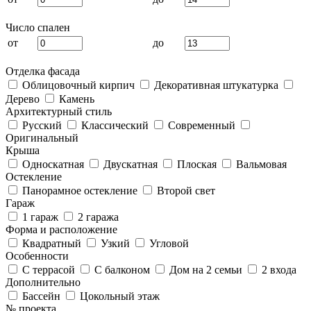
Число спален
от
до
Отделка фасада
Облицовочный кирпич
Декоративная штукатурка
Дерево
Камень
Архитектурный стиль
Русский
Классический
Современный
Оригинальный
Крыша
Односкатная
Двускатная
Плоская
Вальмовая
Остекление
Панорамное остекление
Второй свет
Гараж
1 гараж
2 гаража
Форма и расположение
Квадратный
Узкий
Угловой
Особенности
С террасой
С балконом
Дом на 2 семьи
2 входа
Дополнительно
Бассейн
Цокольный этаж
№ проекта