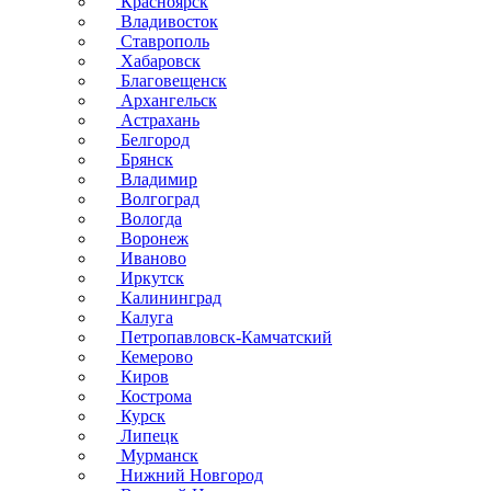
Красноярск
Владивосток
Ставрополь
Хабаровск
Благовещенск
Архангельск
Астрахань
Белгород
Брянск
Владимир
Волгоград
Вологда
Воронеж
Иваново
Иркутск
Калининград
Калуга
Петропавловск-Камчатский
Кемерово
Киров
Кострома
Курск
Липецк
Мурманск
Нижний Новгород