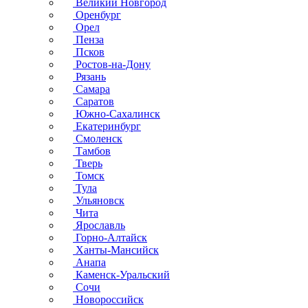
Великий Новгород
Оренбург
Орел
Пенза
Псков
Ростов-на-Дону
Рязань
Самара
Саратов
Южно-Сахалинск
Екатеринбург
Смоленск
Тамбов
Тверь
Томск
Тула
Ульяновск
Чита
Ярославль
Горно-Алтайск
Ханты-Мансийск
Анапа
Каменск-Уральский
Сочи
Новороссийск