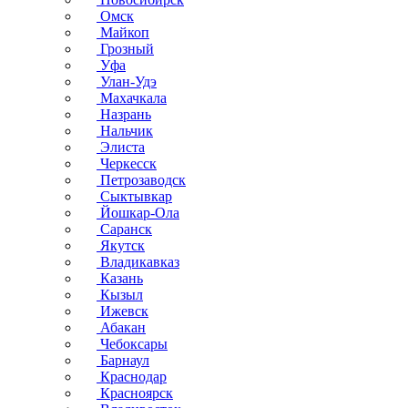
Омск
Майкоп
Грозный
Уфа
Улан-Удэ
Махачкала
Назрань
Нальчик
Элиста
Черкесск
Петрозаводск
Сыктывкар
Йошкар-Ола
Саранск
Якутск
Владикавказ
Казань
Кызыл
Ижевск
Абакан
Чебоксары
Барнаул
Краснодар
Красноярск