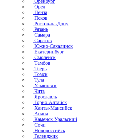
Оренбург
Орел
Пенза
Псков
Ростов-на-Дону
Рязань
Самара
Саратов
Южно-Сахалинск
Екатеринбург
Смоленск
Тамбов
Тверь
Томск
Тула
Ульяновск
Чита
Ярославль
Горно-Алтайск
Ханты-Мансийск
Анапа
Каменск-Уральский
Сочи
Новороссийск
Геленджик