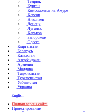
Темрюк
Курган
Комсомольск-на-Амуре
Херсон
Николаев
Донецк
Луганск
Харьков
Запорожье
Одесса
Кыргызстан
Беларусь
Казахстан
Азербайджан
Армения
Молдова
Таджикистан
Туркменистан
Узбекистан
Украина
English
Полная версия сайта
Проектирование