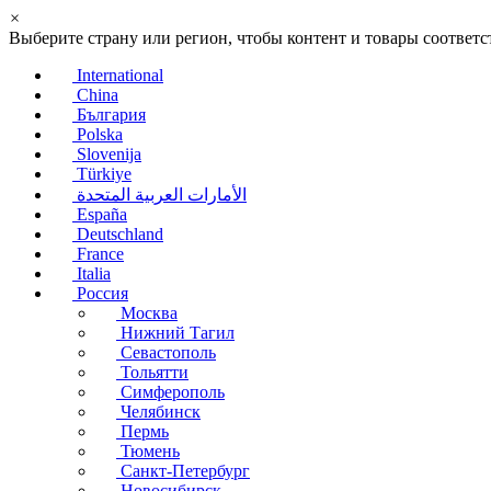
×
Выберите страну или регион, чтобы контент и товары соотве
International
China
България
Polska
Slovenija
Türkiye
الأمارات العربية المتحدة
España
Deutschland
France
Italia
Россия
Москва
Нижний Тагил
Севастополь
Тольятти
Симферополь
Челябинск
Пермь
Тюмень
Санкт-Петербург
Новосибирск