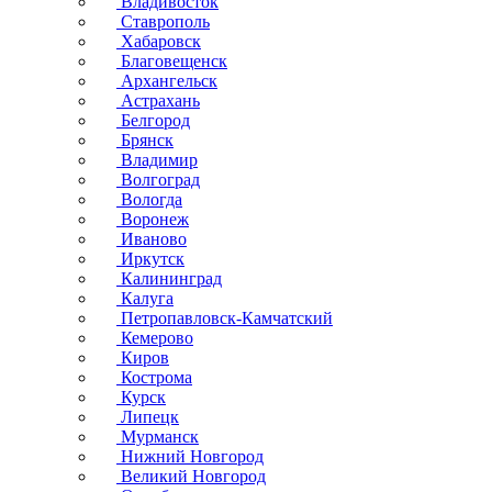
Владивосток
Ставрополь
Хабаровск
Благовещенск
Архангельск
Астрахань
Белгород
Брянск
Владимир
Волгоград
Вологда
Воронеж
Иваново
Иркутск
Калининград
Калуга
Петропавловск-Камчатский
Кемерово
Киров
Кострома
Курск
Липецк
Мурманск
Нижний Новгород
Великий Новгород