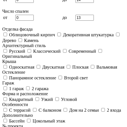
Число спален
от
до
Отделка фасада
Облицовочный кирпич
Декоративная штукатурка
Дерево
Камень
Архитектурный стиль
Русский
Классический
Современный
Оригинальный
Крыша
Односкатная
Двускатная
Плоская
Вальмовая
Остекление
Панорамное остекление
Второй свет
Гараж
1 гараж
2 гаража
Форма и расположение
Квадратный
Узкий
Угловой
Особенности
С террасой
С балконом
Дом на 2 семьи
2 входа
Дополнительно
Бассейн
Цокольный этаж
№ проекта