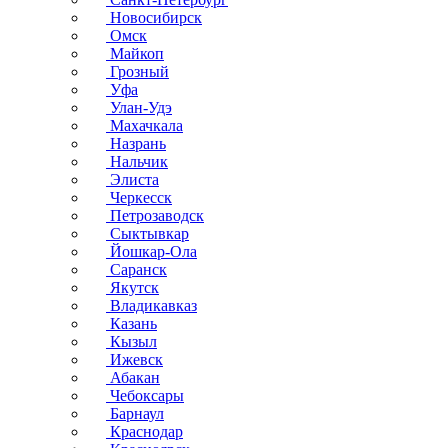
Новосибирск
Омск
Майкоп
Грозный
Уфа
Улан-Удэ
Махачкала
Назрань
Нальчик
Элиста
Черкесск
Петрозаводск
Сыктывкар
Йошкар-Ола
Саранск
Якутск
Владикавказ
Казань
Кызыл
Ижевск
Абакан
Чебоксары
Барнаул
Краснодар