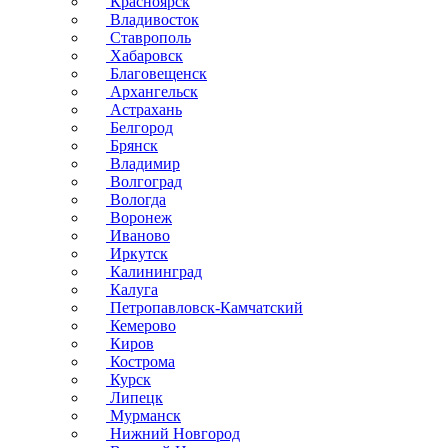
Красноярск
Владивосток
Ставрополь
Хабаровск
Благовещенск
Архангельск
Астрахань
Белгород
Брянск
Владимир
Волгоград
Вологда
Воронеж
Иваново
Иркутск
Калининград
Калуга
Петропавловск-Камчатский
Кемерово
Киров
Кострома
Курск
Липецк
Мурманск
Нижний Новгород