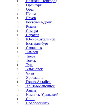
Великий Новгород
Оренбург
Орел
Пенза
Псков
Ростов-на-Дону
Рязань
Самара
Саратов
Южно-Сахалинск
Екатеринбург
Смоленск
Тамбов
Тверь
Томск
Тула
Ульяновск
Чита
Ярославль
Горно-Алтайск
Ханты-Мансийск
Анапа
Каменск-Уральский
Сочи
Новороссийск