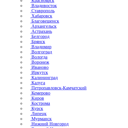
Красноярск
Владивосток
Ставрополь
Хабаровск
Благовещенск
Архангельск
Астрахань
Белгород
Брянск
Владимир
Волгоград
Вологда
Воронеж
Иваново
Иркутск
Калининград
Калуга
Петропавловск-Камчатский
Кемерово
Киров
Кострома
Курск
Липецк
Мурманск
Нижний Новгород