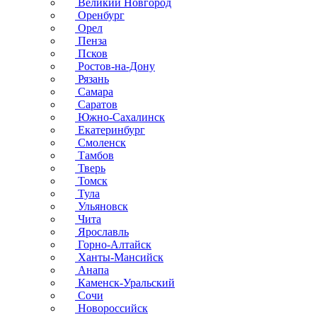
Великий Новгород
Оренбург
Орел
Пенза
Псков
Ростов-на-Дону
Рязань
Самара
Саратов
Южно-Сахалинск
Екатеринбург
Смоленск
Тамбов
Тверь
Томск
Тула
Ульяновск
Чита
Ярославль
Горно-Алтайск
Ханты-Мансийск
Анапа
Каменск-Уральский
Сочи
Новороссийск