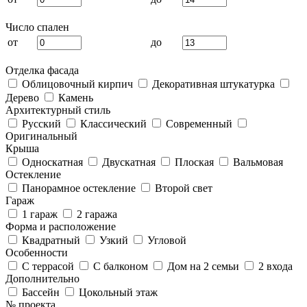
Число спален
от
до
Отделка фасада
Облицовочный кирпич
Декоративная штукатурка
Дерево
Камень
Архитектурный стиль
Русский
Классический
Современный
Оригинальный
Крыша
Односкатная
Двускатная
Плоская
Вальмовая
Остекление
Панорамное остекление
Второй свет
Гараж
1 гараж
2 гаража
Форма и расположение
Квадратный
Узкий
Угловой
Особенности
С террасой
С балконом
Дом на 2 семьи
2 входа
Дополнительно
Бассейн
Цокольный этаж
№ проекта