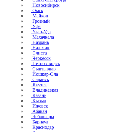
Новосибирск
Омск
Майкоп
Грозный
Уфа
Улан-Удэ
Махачкала
Назрань
Нальчик
Элиста
Черкесск
Петрозаводск
Сыктывкар
Йошкар-Ола
Саранск
Якутск
Владикавказ
Казань
Кызыл
Ижевск
Абакан
Чебоксары
Барнаул
Краснодар