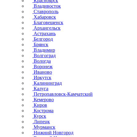
Красноярск
Владивосток
Ставрополь
Хабаровск
Благовещенск
Архангельск
Астрахань
Белгород
Брянск
Владимир
Волгоград
Вологда
Воронеж
Иваново
Иркутск
Калининград
Калуга
Петропавловск-Камчатский
Кемерово
Киров
Кострома
Курск
Липецк
Мурманск
Нижний Новгород