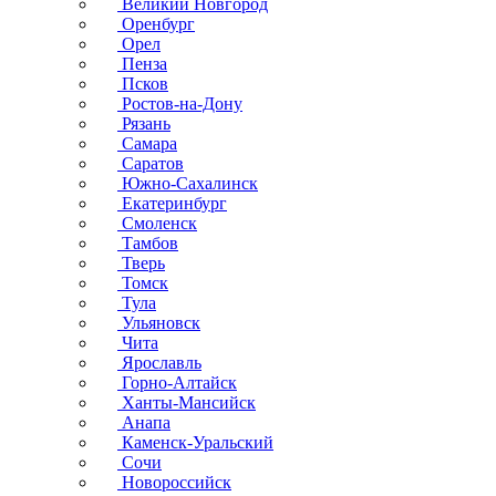
Великий Новгород
Оренбург
Орел
Пенза
Псков
Ростов-на-Дону
Рязань
Самара
Саратов
Южно-Сахалинск
Екатеринбург
Смоленск
Тамбов
Тверь
Томск
Тула
Ульяновск
Чита
Ярославль
Горно-Алтайск
Ханты-Мансийск
Анапа
Каменск-Уральский
Сочи
Новороссийск