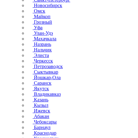
Новосибирск
Омск
Майкоп
Грозный
Уфа
Улан-Удэ
Махачкала
Назрань
Нальчик
Элиста
Черкесск
Петрозаводск
Сыктывкар
Йошкар-Ола
Саранск
Якутск
Владикавказ
Казань
Кызыл
Ижевск
Абакан
Чебоксары
Барнаул
Краснодар