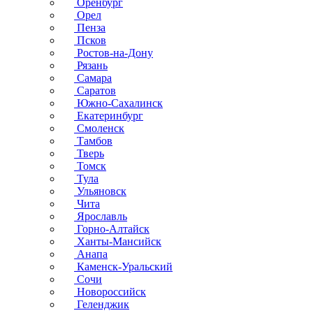
Оренбург
Орел
Пенза
Псков
Ростов-на-Дону
Рязань
Самара
Саратов
Южно-Сахалинск
Екатеринбург
Смоленск
Тамбов
Тверь
Томск
Тула
Ульяновск
Чита
Ярославль
Горно-Алтайск
Ханты-Мансийск
Анапа
Каменск-Уральский
Сочи
Новороссийск
Геленджик