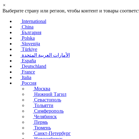
×
Выберите страну или регион, чтобы контент и товары соотве
International
China
България
Polska
Slovenija
Türkiye
الأمارات العربية المتحدة
España
Deutschland
France
Italia
Россия
Москва
Нижний Тагил
Севастополь
Тольятти
Симферополь
Челябинск
Пермь
Тюмень
Санкт-Петербург
Новосибирск