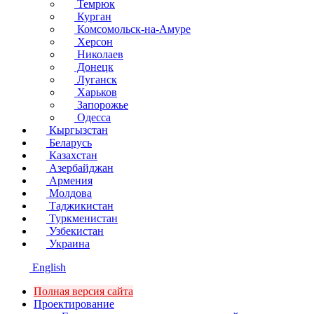
Темрюк
Курган
Комсомольск-на-Амуре
Херсон
Николаев
Донецк
Луганск
Харьков
Запорожье
Одесса
Кыргызстан
Беларусь
Казахстан
Азербайджан
Армения
Молдова
Таджикистан
Туркменистан
Узбекистан
Украина
English
Полная версия сайта
Проектирование