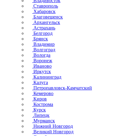
Владивосток
Ставрополь
Хабаровск
Благовещенск
Архангельск
Астрахань
Белгород
Брянск
Владимир
Волгоград
Вологда
Воронеж
Иваново
Иркутск
Калининград
Калуга
Петропавловск-Камчатский
Кемерово
Киров
Кострома
Курск
Липецк
Мурманск
Нижний Новгород
Великий Новгород