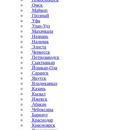
Омск
Майкоп
Грозный
Уфа
Улан-Удэ
Махачкала
Назрань
Нальчик
Элиста
Черкесск
Петрозаводск
Сыктывкар
Йошкар-Ола
Саранск
Якутск
Владикавказ
Казань
Кызыл
Ижевск
Абакан
Чебоксары
Барнаул
Краснодар
Красноярск