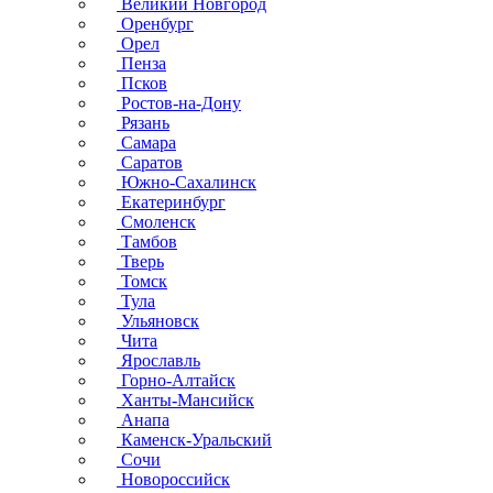
Великий Новгород
Оренбург
Орел
Пенза
Псков
Ростов-на-Дону
Рязань
Самара
Саратов
Южно-Сахалинск
Екатеринбург
Смоленск
Тамбов
Тверь
Томск
Тула
Ульяновск
Чита
Ярославль
Горно-Алтайск
Ханты-Мансийск
Анапа
Каменск-Уральский
Сочи
Новороссийск