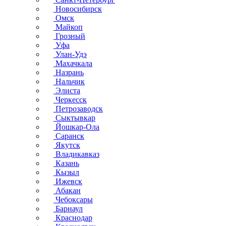
Новосибирск
Омск
Майкоп
Грозный
Уфа
Улан-Удэ
Махачкала
Назрань
Нальчик
Элиста
Черкесск
Петрозаводск
Сыктывкар
Йошкар-Ола
Саранск
Якутск
Владикавказ
Казань
Кызыл
Ижевск
Абакан
Чебоксары
Барнаул
Краснодар