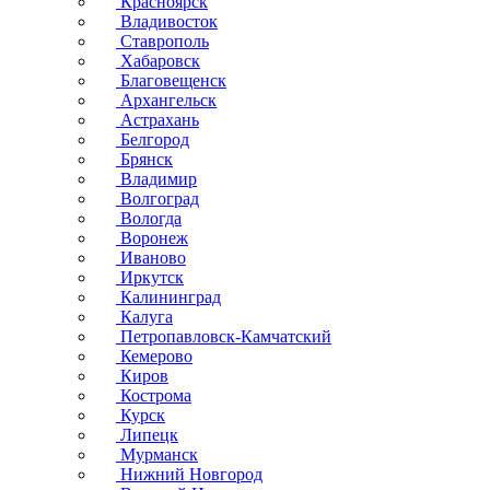
Красноярск
Владивосток
Ставрополь
Хабаровск
Благовещенск
Архангельск
Астрахань
Белгород
Брянск
Владимир
Волгоград
Вологда
Воронеж
Иваново
Иркутск
Калининград
Калуга
Петропавловск-Камчатский
Кемерово
Киров
Кострома
Курск
Липецк
Мурманск
Нижний Новгород