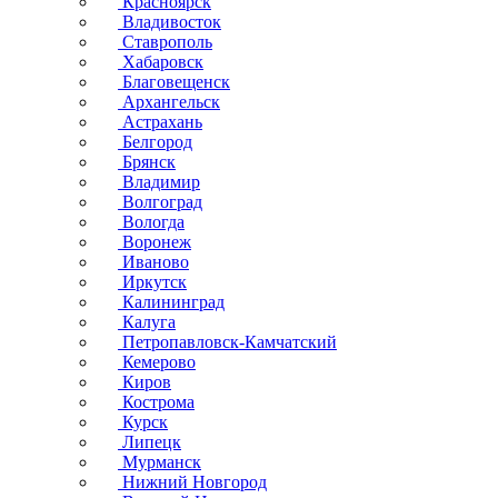
Красноярск
Владивосток
Ставрополь
Хабаровск
Благовещенск
Архангельск
Астрахань
Белгород
Брянск
Владимир
Волгоград
Вологда
Воронеж
Иваново
Иркутск
Калининград
Калуга
Петропавловск-Камчатский
Кемерово
Киров
Кострома
Курск
Липецк
Мурманск
Нижний Новгород