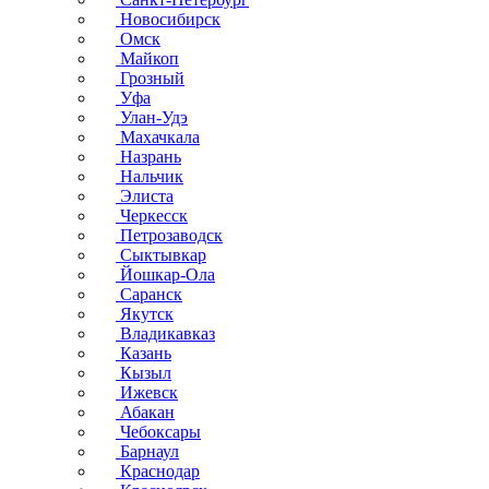
Новосибирск
Омск
Майкоп
Грозный
Уфа
Улан-Удэ
Махачкала
Назрань
Нальчик
Элиста
Черкесск
Петрозаводск
Сыктывкар
Йошкар-Ола
Саранск
Якутск
Владикавказ
Казань
Кызыл
Ижевск
Абакан
Чебоксары
Барнаул
Краснодар