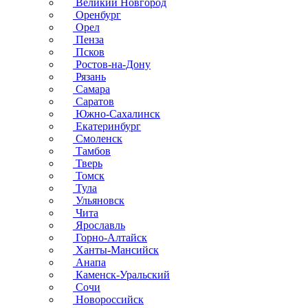
Великий Новгород
Оренбург
Орел
Пенза
Псков
Ростов-на-Дону
Рязань
Самара
Саратов
Южно-Сахалинск
Екатеринбург
Смоленск
Тамбов
Тверь
Томск
Тула
Ульяновск
Чита
Ярославль
Горно-Алтайск
Ханты-Мансийск
Анапа
Каменск-Уральский
Сочи
Новороссийск