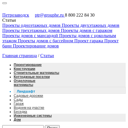
Петрозаводск
ptr@grouphe.ru
8 800 222 84 30
Статьи
Проекты одноэтажных домов
Проекты двухэтажных домов
Проекты трехэтажных домов
Проекты домов с гаражом
Проекты домов с мансардой
Проекты домов с цокольным
этажом
Проекты домов с бассейном
Проект гаража
Проект
бани
Проектирование домов
Главная страница
/
Статьи
Проектирование
Конструкции
Строительные материалы
Коттеджные поселки
Отделочные
материалы
Ландшафт
Садовые дорожки
Сады
Гараж
Водоем на участке
Беседка
Инженерные системы
Дом